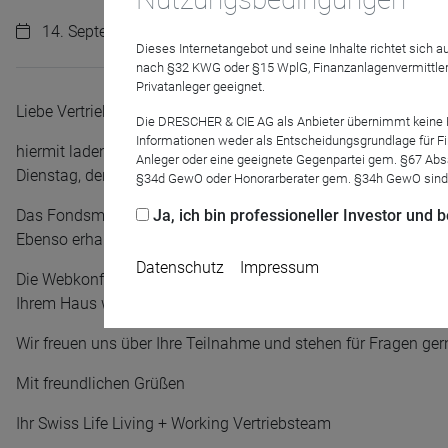
14. September 2023 | 11:00 Uhr
Dieses Internetangebot und seine Inhalte richtet sich
nach §32 KWG oder §15 WplG, Finanzanlagenvermittler
Privatanleger geeignet.
Liebe Vertriebspartner, sehr geehrte Damen und Herren,
Die DRESCHER & CIE AG als Anbieter übernimmt keine Haf
Informationen weder als Entscheidungsgrundlage für Fin
hiermit laden wir Sie ganz herzlich zu unserer Fondsmanag
Anleger oder eine geeignete Gegenpartei gem. §67 Abs
Dienstag, den 19. September um 15:00 Uhr ein.
§34d GewO oder Honorarberater gem. §34h GewO sind
Das Fondsmanagement-Team des Living + Working wird Sie üb
Ja, ich bin professioneller Investor und
Ebenso erhalten Sie einen Überblick über die aktuellen stra
Datenschutz
Impressum
Die Webkonferenz wird ca. 45 Minuten zzgl. Fragen dauern. Ge
Ihrem Haus weiterleiten.
Wir freuen uns über Ihre Teilnahme und stehen für Fragen ger
Mit freundlichen Grüßen
Name
CPref
Ihr Swiss Life Living + Working Vertriebsteam
Anbieter
D&C