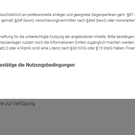
 ausschließlich an professionelle Anleger und geeignete Gegenparteien gem. §6
 gemäß §34f GewO, Versicherungsvermittler nach §34d GewO oder Honorarberate
tung für die unberechtigte Nutzung der angebotenen Inhalte. Bitte bestätigen 
anzanlagen nutzen noch die Informationen Dritten zugänglich machen werden. Fe
er Webkonferenz am Donnerstag, den 14. September um 11:00 Uh
atz 2 oder 4 WpHG sind, eine Lizenz nach §32 KWG oder §15 WpIG haben, Finan
.
er Neuigkeiten zum Fonds und kürzlich erworbene Immobilien 
 bestätige die Nutzungsbedingungen
tegischen Schwerpunkte sowie die Planung für die kommenden Mo
rne können Sie diese E-Mail an interessierte Kolleginnen und Ko
ne zur Verfügung.