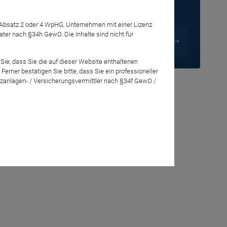
Anmelden
7 Absatz 2 oder 4 WpHG, Unternehmen mit einer Lizenz
r nach §34h GewO. Die Inhalte sind nicht für
Sie, dass Sie die auf dieser Website enthaltenen
rner bestätigen Sie bitte, dass Sie ein professioneller
r oder am
zanlagen- / Versicherungsvermittler nach §34f GewO /
informieren.
nate.
llegen in