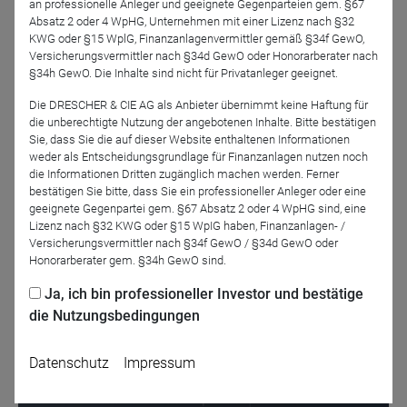
es in unserem Vortrag. Kurz und knackig - to go eben!
an professionelle Anleger und geeignete Gegenparteien gem. §67
Absatz 2 oder 4 WpHG, Unternehmen mit einer Lizenz nach §32
KWG oder §15 WplG, Finanzanlagenvermittler gemäß §34f GewO,
Das Webinar richtet sich an Mitarbeitende aus den
Versicherungsvermittler nach §34d GewO oder Honorarberater nach
Bereichen Wertpapiere, Produktmanagement und der
§34h GewO. Die Inhalte sind nicht für Privatanleger geeignet.
gehobenen Vermögensberatung mit Bezug zu
Die DRESCHER & CIE AG als Anbieter übernimmt keine Haftung für
Immobilienfonds. Zeitrahmen ca. 15 Minuten + Fragen.
die unberechtigte Nutzung der angebotenen Inhalte. Bitte bestätigen
Sie, dass Sie die auf dieser Website enthaltenen Informationen
weder als Entscheidungsgrundlage für Finanzanlagen nutzen noch
die Informationen Dritten zugänglich machen werden. Ferner
bestätigen Sie bitte, dass Sie ein professioneller Anleger oder eine
Jetzt für das Partner-Webinar anmelden
geeignete Gegenpartei gem. §67 Absatz 2 oder 4 WpHG sind, eine
Lizenz nach §32 KWG oder §15 WpIG haben, Finanzanlagen- /
Versicherungsvermittler nach §34f GewO / §34d GewO oder
Zurück
Honorarberater gem. §34h GewO sind.
Ja, ich bin professioneller Investor und bestätige
die Nutzungsbedingungen
Datenschutz
Impressum