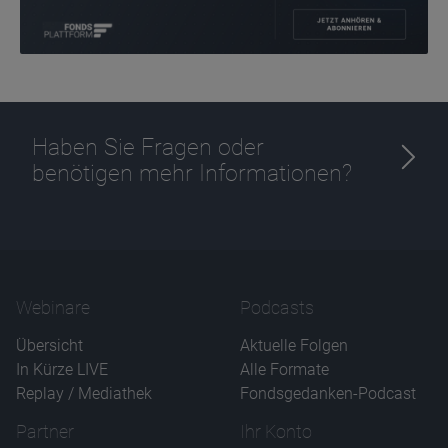
Haben Sie Fragen oder
Name
CPref
Anbieter
D&C
benötigen mehr Informationen?
Zweck
Ablauf
1 Jahr
Webinare
Podcasts
Übersicht
Aktuelle Folgen
In Kürze LIVE
Alle Formate
Replay / Mediathek
Fondsgedanken-Podcast
Partner
Ihr Konto