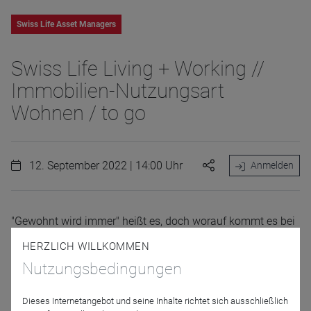
Swiss Life Asset Managers
Swiss Life Living + Working //
Immobilien-Nutzungsart
Wohnen / to go
12. September 2022 | 14:00 Uhr
Anmelden
"Gewohnt wird immer" heißt es, doch worauf kommt es bei
einem Wohninvestment an? Wie sieht der Markt für
HERZLICH WILLKOMMEN
Wohnimmobilien aus? Lohnt sich der Einstieg noch?
Nutzungsbedingungen
Um diese und weitere Fragen rund um das Thema
Wohnimmobilien als Teil der Nutzungsartenstrategie geht
Dieses Internetangebot und seine Inhalte richtet sich ausschließlich