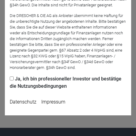
§34h GewO. Die Inhalte sind nicht für Privatanleger geeignet.
Die DRESCHER & CIE AG als Anbieter übernimmt keine Haftung für
die unberechtigte Nutzung der angebotenen Inhalte. Bitte bestätigen
Jetzt für das Partner-Webinar anmelden
Sie, dass Sie die auf dieser Website enthaltenen Informationen
weder als Entscheidungsgrundlage für Finanzanlagen nutzen noch
die Informationen Dritten zugänglich machen werden. Ferner
bestätigen Sie bitte, dass Sie ein professioneller Anleger oder eine
Zurück
geeignete Gegenpartei gem. §67 Absatz 2 oder 4 WpHG sind, eine
Lizenz nach §32 KWG oder §15 WpIG haben, Finanzanlagen- /
Versicherungsvermittler nach §34f GewO / §34d GewO oder
Honorarberater gem. §34h GewO sind.
Ja, ich bin professioneller Investor und bestätige
die Nutzungsbedingungen
Datenschutz
Impressum