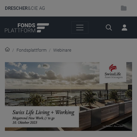
DRESCHER
& CIE AG
Suche
Fondsplattform
Webinare