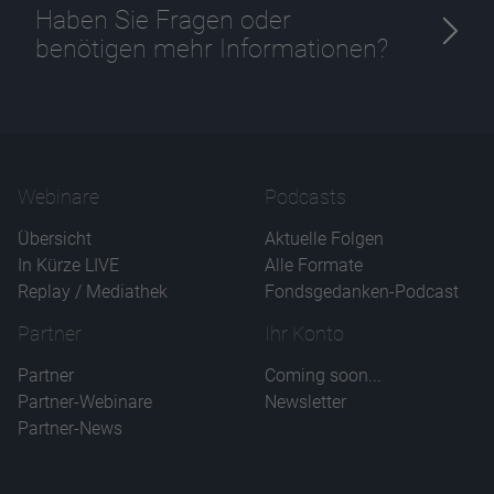
Haben Sie Fragen oder
benötigen mehr Informationen?
Name
CPref
Anbieter
D&C
Zweck
Ablauf
1 Jahr
Webinare
Podcasts
Übersicht
Aktuelle Folgen
In Kürze LIVE
Alle Formate
Replay / Mediathek
Fondsgedanken-Podcast
Partner
Ihr Konto
Partner
Coming soon...
Partner-Webinare
Newsletter
Partner-News