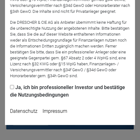
die überlegen, den Living + Working in den Vertrieb
Versicherungsvermittler nach §34d GewO oder Honorarberater nach
aufzunehmen. Zeitrahmen ca.15 Minuten + Fragen.
§34h GewO. Die Inhalte sind nicht für Privatanleger geeignet.
Die DRESCHER & CIE AG als Anbieter übernimmt keine Haftung für
die unberechtigte Nutzung der angebotenen Inhalte. Bitte bestätigen
Sie, dass Sie die auf dieser Website enthaltenen Informationen
Jetzt für das Partner-Webinar anmelden
weder als Entscheidungsgrundlage für Finanzanlagen nutzen noch
die Informationen Dritten zugänglich machen werden. Ferner
bestätigen Sie bitte, dass Sie ein professioneller Anleger oder eine
geeignete Gegenpartei gem. §67 Absatz 2 oder 4 WpHG sind, eine
Zurück
Lizenz nach §32 KWG oder §15 WpIG haben, Finanzanlagen- /
Versicherungsvermittler nach §34f GewO / §34d GewO oder
Honorarberater gem. §34h GewO sind.
Ja, ich bin professioneller Investor und bestätige
die Nutzungsbedingungen
Datenschutz
Impressum