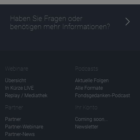
Haben Sie Fragen oder
benötigen mehr Informationen?
Name
CPref
Anbieter
D&C
Zweck
Ablauf
1 Jahr
Webinare
Podcasts
Übersicht
Aktuelle Folgen
In Kürze LIVE
Alle Formate
Replay / Mediathek
Fondsgedanken-Podcast
Partner
Ihr Konto
Partner
Coming soon...
Partner-Webinare
Newsletter
Partner-News