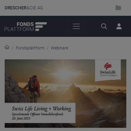
DRESCHER
& CIE AG
Suche
Fondsplattform
Webinare