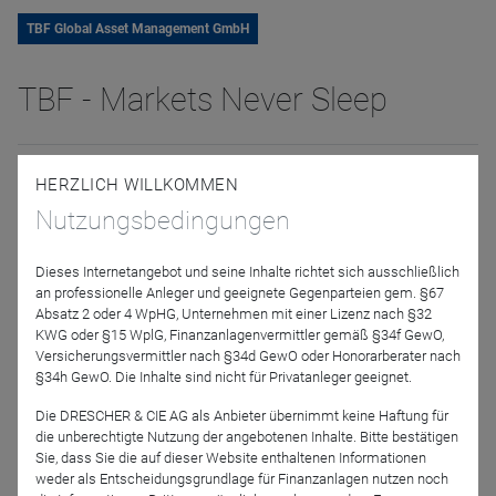
TBF Global Asset Management GmbH
TBF - Markets Never Sleep
08. April 2024 | 14:00 Uhr
Anmelden
HERZLICH WILLKOMMEN
Nutzungsbedingungen
Dieses Internetangebot und seine Inhalte richtet sich ausschließlich
an professionelle Anleger und geeignete Gegenparteien gem. §67
Jetzt für das Partner-Webinar anmelden
Absatz 2 oder 4 WpHG, Unternehmen mit einer Lizenz nach §32
KWG oder §15 WplG, Finanzanlagenvermittler gemäß §34f GewO,
Versicherungsvermittler nach §34d GewO oder Honorarberater nach
§34h GewO. Die Inhalte sind nicht für Privatanleger geeignet.
Zurück
Die DRESCHER & CIE AG als Anbieter übernimmt keine Haftung für
die unberechtigte Nutzung der angebotenen Inhalte. Bitte bestätigen
Sie, dass Sie die auf dieser Website enthaltenen Informationen
weder als Entscheidungsgrundlage für Finanzanlagen nutzen noch