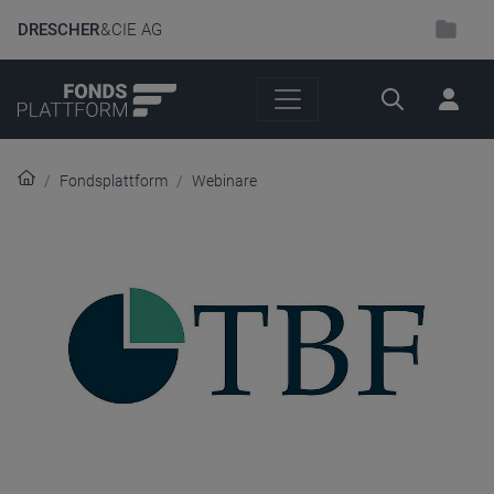
DRESCHER
& CIE AG
Suche
Fondsplattform
Webinare