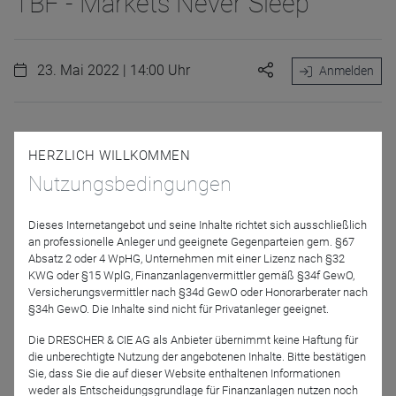
TBF - Markets Never Sleep
23. Mai 2022 | 14:00 Uhr
Anmelden
Mit dieser Webinar-Reihe stellen unsere Portfoliomanager
HERZLICH WILLKOMMEN
in abwechselnder Reihenfolge Ihre Sicht auf aktuelle
Nutzungsbedingungen
Themen und die aktuelle Marktsituation dar.
Dieses Internetangebot und seine Inhalte richtet sich ausschließlich
an professionelle Anleger und geeignete Gegenparteien gem. §67
Absatz 2 oder 4 WpHG, Unternehmen mit einer Lizenz nach §32
Jetzt für das Partner-Webinar anmelden
KWG oder §15 WplG, Finanzanlagenvermittler gemäß §34f GewO,
Versicherungsvermittler nach §34d GewO oder Honorarberater nach
§34h GewO. Die Inhalte sind nicht für Privatanleger geeignet.
Zurück
Die DRESCHER & CIE AG als Anbieter übernimmt keine Haftung für
die unberechtigte Nutzung der angebotenen Inhalte. Bitte bestätigen
Sie, dass Sie die auf dieser Website enthaltenen Informationen
weder als Entscheidungsgrundlage für Finanzanlagen nutzen noch