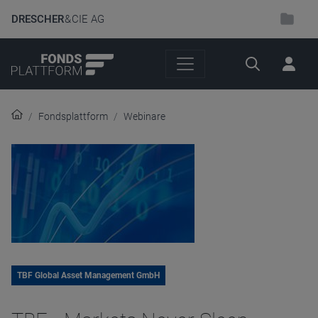
DRESCHER
& CIE AG
Suche
Fondsplattform
Webinare
TBF Global Asset Management GmbH