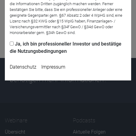
die Informationen Dritten zugänglich machen werden. Ferner
bestätigen Sie bitte, dass Sie ein professioneller Anleger oder eine
geeignete Gegenpartei gem. §67 Absatz 2 oder 4 WpHG sind, eine
Lizenz nach §32 KWG oder §15 WpIG haben, Finanzanlagen- /
Versicherungsvermittler nach §34f GewO / §34d GewO oder
Honorarberater gem. §34h GewO sind.
Ja, ich bin professioneller Investor und bestätige
die Nutzungsbedingungen
Datenschutz
Impressum
Haben Sie Fragen oder
benötigen mehr Informationen?
Webinare
Podcasts
Name
CPref
Anbieter
D&C
Übersicht
Aktuelle Folgen