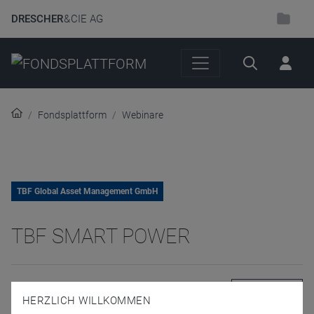
DRESCHER
& CIE AG
Suche
Fondsplattform
Webinare
TBF Global Asset Management GmbH
TBF SMART POWER
24. Februar 2025 | 14:00 Uhr
Anmelden
HERZLICH WILLKOMMEN