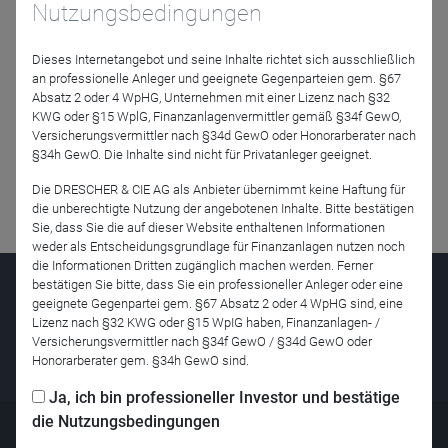
Nutzungsbedingungen
Dieses Internetangebot und seine Inhalte richtet sich ausschließlich
an professionelle Anleger und geeignete Gegenparteien gem. §67
Jetzt für das Partner-Webinar anmelden
Absatz 2 oder 4 WpHG, Unternehmen mit einer Lizenz nach §32
KWG oder §15 WplG, Finanzanlagenvermittler gemäß §34f GewO,
Versicherungsvermittler nach §34d GewO oder Honorarberater nach
Zurück
§34h GewO. Die Inhalte sind nicht für Privatanleger geeignet.
Die DRESCHER & CIE AG als Anbieter übernimmt keine Haftung für
die unberechtigte Nutzung der angebotenen Inhalte. Bitte bestätigen
Sie, dass Sie die auf dieser Website enthaltenen Informationen
weder als Entscheidungsgrundlage für Finanzanlagen nutzen noch
die Informationen Dritten zugänglich machen werden. Ferner
bestätigen Sie bitte, dass Sie ein professioneller Anleger oder eine
Haben Sie Fragen oder
geeignete Gegenpartei gem. §67 Absatz 2 oder 4 WpHG sind, eine
benötigen mehr Informationen?
Lizenz nach §32 KWG oder §15 WpIG haben, Finanzanlagen- /
Versicherungsvermittler nach §34f GewO / §34d GewO oder
Honorarberater gem. §34h GewO sind.
Ja, ich bin professioneller Investor und bestätige
die Nutzungsbedingungen