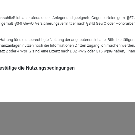
 ausschließlich an professionelle Anleger und geeignete Gegenparteien gem. §6
en Frank Thelen und unser neuer CSO, Mike Judith, in einem
Fo
 gemäß §34f GewO, Versicherungsvermittler nach §34d GewO oder Honorarberate
e wird sich in seiner neuen Rolle vorstellen.
tung für die unberechtigte Nutzung der angebotenen Inhalte. Bitte bestätigen 
panies über den Sommer, sowie um den Ausblick unseres
Resea
anzanlagen nutzen noch die Informationen Dritten zugänglich machen werden. Fe
h mit euch!
atz 2 oder 4 WpHG sind, eine Lizenz nach §32 KWG oder §15 WpIG haben, Finan
.
 bestätige die Nutzungsbedingungen