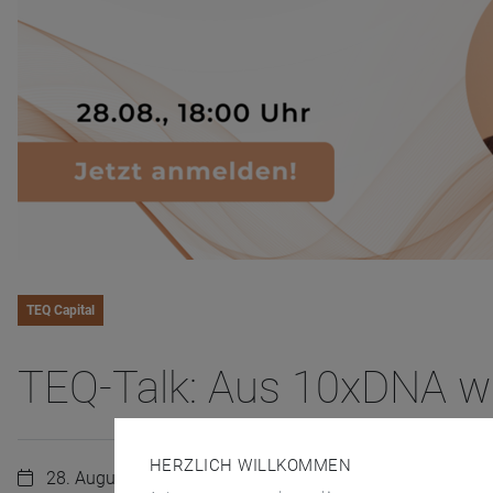
TEQ Capital
TEQ-Talk: Aus 10xDNA wi
HERZLICH WILLKOMMEN
28. August 2024 | 18:00 Uhr