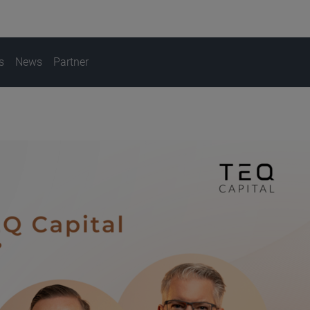
s
News
Partner