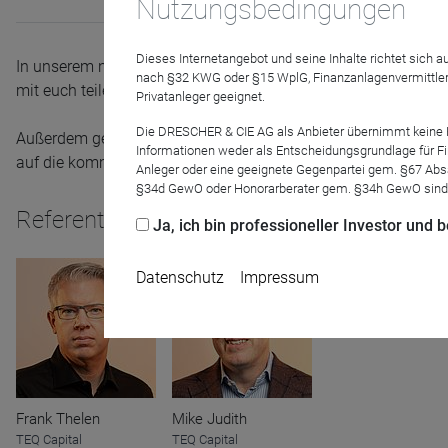
Nutzungsbedingungen
Dieses Internetangebot und seine Inhalte richtet sich
In unserem nächsten TEQ-Talk am 28. August um 18 Uhr werd
nach §32 KWG oder §15 WplG, Finanzanlagenvermittler
mit euch teilen, was hinter der Namensänderung steckt und Mik
Privatanleger geeignet.
Die DRESCHER & CIE AG als Anbieter übernimmt keine Haf
Außerdem geht es um die Entwicklung unserer Portfolio-Com
Informationen weder als Entscheidungsgrundlage für Fin
auf die kommenden Monate. Wir freuen uns auf den Austausc
Anleger oder eine geeignete Gegenpartei gem. §67 Abs
§34d GewO oder Honorarberater gem. §34h GewO sind
Referenten
Ja, ich bin professioneller Investor und
Datenschutz
Impressum
Frank Thelen
Mike Judith
Name
CPref
TEQ Capital
TEQ Capital
Anbieter
D&C