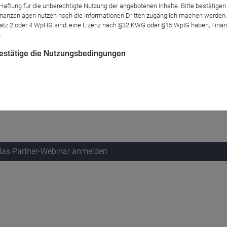
tung für die unberechtigte Nutzung der angebotenen Inhalte. Bitte bestätigen 
anzanlagen nutzen noch die Informationen Dritten zugänglich machen werden. Fe
atz 2 oder 4 WpHG sind, eine Lizenz nach §32 KWG oder §15 WpIG haben, Finan
.
 bestätige die Nutzungsbedingungen
 das Partner-Webinar anmelden