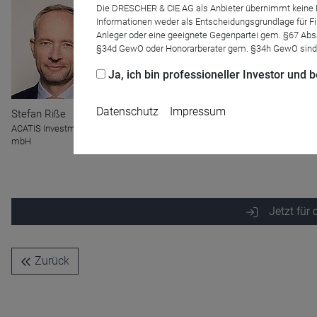
Die DRESCHER & CIE AG als Anbieter übernimmt keine Haf
Informationen weder als Entscheidungsgrundlage für Fin
Anleger oder eine geeignete Gegenpartei gem. §67 Abs
§34d GewO oder Honorarberater gem. §34h GewO sind
Ja, ich bin professioneller Investor und
Datenschutz
Impressum
Stefan Riße
Johannes Hesche
ACATIS Investment KVG
mbH
Jetzt für
Name
CPref
Anbieter
D&C
Zweck
Ablauf
1 Jahr
Zurück