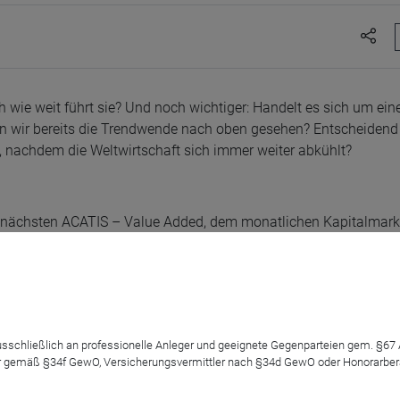
h wie weit führt sie? Und noch wichtiger: Handelt es sich um ei
ben wir bereits die Trendwende nach oben gesehen? Entscheidend i
en, nachdem die Weltwirtschaft sich immer weiter abkühlt?
r nächsten ACATIS – Value Added, dem monatlichen Kapitalmark
obal Fonds wieder einen Titel genauer unter die Lupe nehmen.
 ausschließlich an professionelle Anleger und geeignete Gegenparteien gem. §6
 gemäß §34f GewO, Versicherungsvermittler nach §34d GewO oder Honorarberate