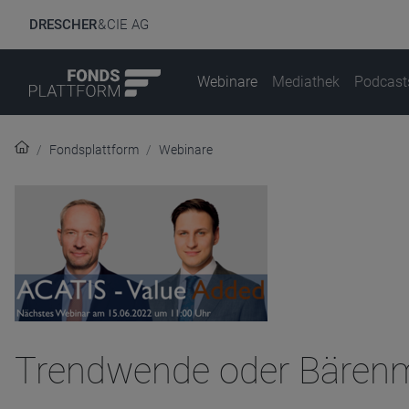
DRESCHER
& CIE AG
Webinare
Mediathek
Podcast
Fondsplattform
Webinare
Trendwende oder Bärenm