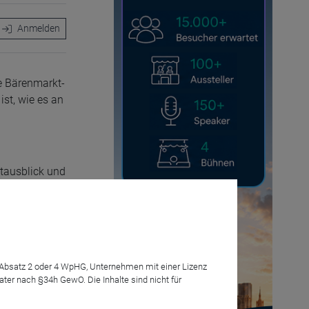
Anmelden
ne Bärenmarkt-
st, wie es an
tausblick und
7 Absatz 2 oder 4 WpHG, Unternehmen mit einer Lizenz
r nach §34h GewO. Die Inhalte sind nicht für