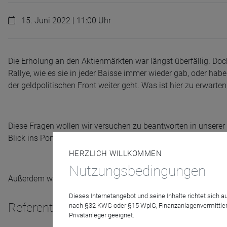
15. Juni 2022 | 11:00 Uhr
Die Erholung an den Aktienmärkten war längst überfällig. Doc
Rallye, wie es sie in jeder Baisse immer wieder gab, oder ha
der geldpolitischen Front weiter geht. Was ist hier zu erwart
Diese Fragen wollen wir versuchen zu beantworten in unsere
Blick ins Portfolio mit Stefan Riße und Johannes Hesche.
HERZLICH WILLKOMMEN
Nutzungsbedingungen
Außerdem werden wir aus dem Portfolio des ACATIS Aktien Gl
Dieses Internetangebot und seine Inhalte richtet sich
Referenten
nach §32 KWG oder §15 WplG, Finanzanlagenvermittler
Privatanleger geeignet.