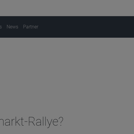
s
News
Partner
arkt-Rallye?