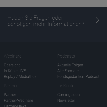
Haben Sie Fragen oder
benötigen mehr Informationen?
Name
CPref
Anbieter
D&C
Zweck
Ablauf
1 Jahr
Webinare
Podcasts
Übersicht
Aktuelle Folgen
In Kürze LIVE
Alle Formate
Replay / Mediathek
Fondsgedanken-Podcast
Partner
Ihr Konto
Partner
Coming soon...
Partner-Webinare
Newsletter
Partner-News