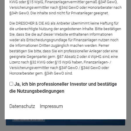
KWG oder §15 WplG, Finanzanlagenvermittler gemäß §34f GewO,
fristig betrachtet, sondern auch zum aktuellen Zeit­punkt
Versicherungsvermittler nach §34d GewO oder Honorarberater nach
als Satellit Sinn machen kann.
§34h GewO. Die Inhalte sind nicht für Privatanleger geeignet.
Die DRESCHER & CIE AG als Anbieter übernimmt keine Haftung für
die unberechtigte Nutzung der angebotenen Inhalte. Bitte bestätigen
Sie, dass Sie die auf dieser Website enthaltenen Informationen
weder als Entscheidungsgrundlage für Finanzanlagen nutzen noch
Jetzt für das Partner-Webinar anmelden
die Informationen Dritten zugänglich machen werden. Ferner
bestätigen Sie bitte, dass Sie ein professioneller Anleger oder eine
geeignete Gegenpartei gem. §67 Absatz 2 oder 4 WpHG sind, eine
Zurück
Lizenz nach §32 KWG oder §15 WpIG haben, Finanzanlagen- /
Versicherungsvermittler nach §34f GewO / §34d GewO oder
Honorarberater gem. §34h GewO sind.
Ja, ich bin professioneller Investor und bestätige
die Nutzungsbedingungen
Datenschutz
Impressum