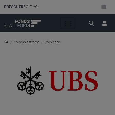
DRESCHER
& CIE AG
Suche
Fondsplattform
Webinare