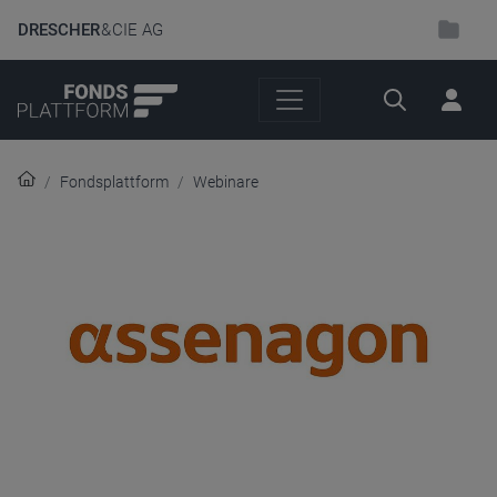
DRESCHER
& CIE AG
Suche
Fondsplattform
Webinare