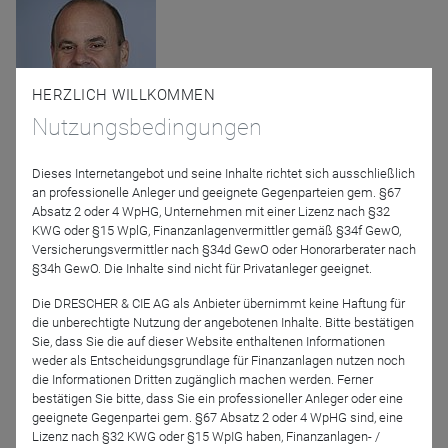
HERZLICH WILLKOMMEN
Nutzungsbedingungen
Thomas Romig
Dieses Internetangebot und seine Inhalte richtet sich ausschließlich
Assenagon Asset
an professionelle Anleger und geeignete Gegenparteien gem. §67
Management S.A.
Absatz 2 oder 4 WpHG, Unternehmen mit einer Lizenz nach §32
KWG oder §15 WplG, Finanzanlagenvermittler gemäß §34f GewO,
Moderation
Versicherungsvermittler nach §34d GewO oder Honorarberater nach
§34h GewO. Die Inhalte sind nicht für Privatanleger geeignet.
Die DRESCHER & CIE AG als Anbieter übernimmt keine Haftung für
die unberechtigte Nutzung der angebotenen Inhalte. Bitte bestätigen
Sie, dass Sie die auf dieser Website enthaltenen Informationen
weder als Entscheidungsgrundlage für Finanzanlagen nutzen noch
die Informationen Dritten zugänglich machen werden. Ferner
bestätigen Sie bitte, dass Sie ein professioneller Anleger oder eine
geeignete Gegenpartei gem. §67 Absatz 2 oder 4 WpHG sind, eine
Lizenz nach §32 KWG oder §15 WpIG haben, Finanzanlagen- /