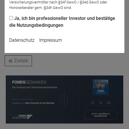
Tobias Ritter
Versicherungsvermittler nach §34f GewO / §34d GewO oder
Assenagon Asset
Honorarberater gem. §34h GewO sind.
Management S.A.
Ja, ich bin professioneller Investor und bestätige
die Nutzungsbedingungen
Datenschutz
Impressum
Jetzt für das Partner-Webinar anmelden
Zurück
Name
CPref
Anbieter
D&C
Zweck
Ablauf
1 Jahr