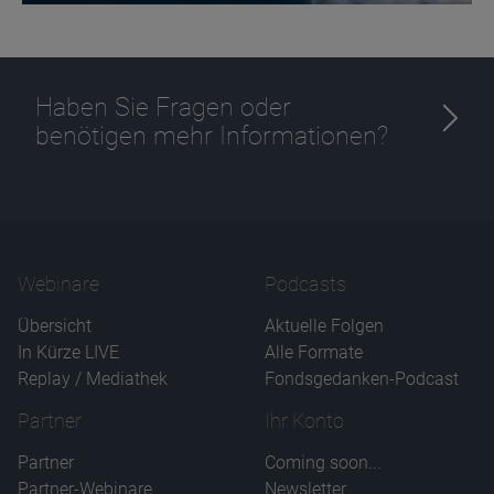
Haben Sie Fragen oder
benötigen mehr Informationen?
Name
CPref
Anbieter
D&C
Zweck
Ablauf
1 Jahr
Webinare
Podcasts
Übersicht
Aktuelle Folgen
In Kürze LIVE
Alle Formate
Replay / Mediathek
Fondsgedanken-Podcast
Partner
Ihr Konto
Partner
Coming soon...
Partner-Webinare
Newsletter