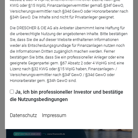
KWG oder §15 WplG, Finanzanlagenvermittler gemäß §34f GewO,
Versicherungsvermittler nach §34d GewO oder Honorarberater nach
§34h GewO. Die Inhalte sind nicht für Privatanleger geeignet.
Wir freuen uns auf Sie!
Die DRESCHER & CIE AG als Anbieter übernimmt keine Haftung für
die unberechtigte Nutzung der angebotenen Inhalte. Bitte bestätigen
Sie, dass Sie die auf dieser Website enthaltenen Informationen
weder als Entscheidungsgrundlage für Finanzanlagen nutzen noch
Jetzt für das Partner-Webinar anmelden
die Informationen Dritten zugänglich machen werden. Ferner
bestätigen Sie bitte, dass Sie ein professioneller Anleger oder eine
geeignete Gegenpartei gem. §67 Absatz 2 oder 4 WpHG sind, eine
Lizenz nach §32 KWG oder §15 WpIG haben, Finanzanlagen- /
Zurück
Versicherungsvermittler nach §34f GewO / §34d GewO oder
Honorarberater gem. §34h GewO sind.
Ja, ich bin professioneller Investor und bestätige
die Nutzungsbedingungen
Datenschutz
Impressum