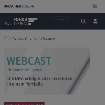
DRESCHER
& CIE AG
Suche
Fondsplattform
Webinare