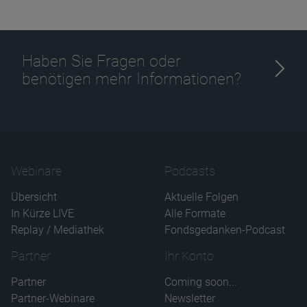
Haben Sie Fragen oder
benötigen mehr Informationen?
Name
CPref
Anbieter
D&C
Zweck
Ablauf
1 Jahr
Webinare
Podcasts
Übersicht
Aktuelle Folgen
In Kürze LIVE
Alle Formate
Replay / Mediathek
Fondsgedanken-Podcast
Partner
Ihr Konto
Partner
Coming soon...
Partner-Webinare
Newsletter