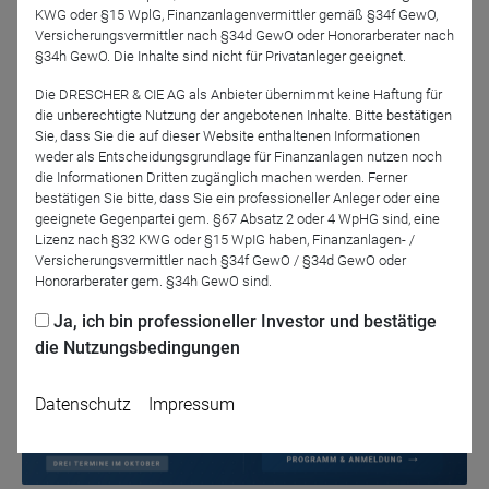
KWG oder §15 WplG, Finanzanlagenvermittler gemäß §34f GewO,
Versicherungsvermittler nach §34d GewO oder Honorarberater nach
Die AC Innovation GmbH unterstützt Herens bei Marketing
§34h GewO. Die Inhalte sind nicht für Privatanleger geeignet.
und Investor Relations.
Die DRESCHER & CIE AG als Anbieter übernimmt keine Haftung für
die unberechtigte Nutzung der angebotenen Inhalte. Bitte bestätigen
Sie, dass Sie die auf dieser Website enthaltenen Informationen
weder als Entscheidungsgrundlage für Finanzanlagen nutzen noch
Jetzt für das Partner-Webinar anmelden
die Informationen Dritten zugänglich machen werden. Ferner
bestätigen Sie bitte, dass Sie ein professioneller Anleger oder eine
geeignete Gegenpartei gem. §67 Absatz 2 oder 4 WpHG sind, eine
Lizenz nach §32 KWG oder §15 WpIG haben, Finanzanlagen- /
Zurück
Versicherungsvermittler nach §34f GewO / §34d GewO oder
Honorarberater gem. §34h GewO sind.
Ja, ich bin professioneller Investor und bestätige
die Nutzungsbedingungen
Datenschutz
Impressum