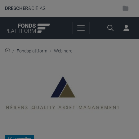
DRESCHER
& CIE AG
Suche
Fondsplattform
Webinare