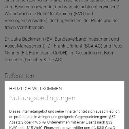
zum Besseren gewendet und was als schlecht erwiesen?
Wir nehmen die Rolle der Anbieter (KVG und
Vermögensverwalter), der Lagerstellen, der Pools und der
freien Vermittler ein.
Dr. Julia Backmann (BVI Bundesverband Investment und
Asset Management), Dr. Frank Ulbricht (BCA AG) und Peter
Nonner (FIL Fondsbank GmbH), im Gespräch mit Björn
Drescher (Drescher & Cie AG).
Referenten
HERZLICH WILLKOMMEN
Nutzungsbedingungen
Dieses Internetangebot und seine Inhalte richtet sich ausschließlich
an professionelle Anleger und geeignete Gegenparteien gem. §67
Absatz 2 oder 4 WpHG, Unternehmen mit einer Lizenz nach §32
KWG oder §15 WplG, Finanzanlagenvermittler gemäß §34f GewO,