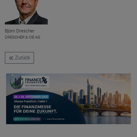
Name
CPref
Björn Drescher
Anbieter
D&C
DRESCHER & CIE AG
Zweck
Ablauf
1 Jahr
Zurück