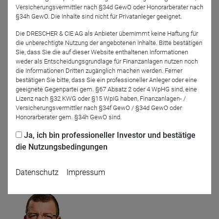
Dr. Frank Ulbricht
Peter Nonner
Versicherungsvermittler nach §34d GewO oder Honorarberater nach
§34h GewO. Die Inhalte sind nicht für Privatanleger geeignet.
BfV Bank für Vermögen
FIL Fondsbank GmbH
AG
Die DRESCHER & CIE AG als Anbieter übernimmt keine Haftung für
die unberechtigte Nutzung der angebotenen Inhalte. Bitte bestätigen
Sie, dass Sie die auf dieser Website enthaltenen Informationen
weder als Entscheidungsgrundlage für Finanzanlagen nutzen noch
die Informationen Dritten zugänglich machen werden. Ferner
bestätigen Sie bitte, dass Sie ein professioneller Anleger oder eine
geeignete Gegenpartei gem. §67 Absatz 2 oder 4 WpHG sind, eine
Lizenz nach §32 KWG oder §15 WpIG haben, Finanzanlagen- /
Versicherungsvermittler nach §34f GewO / §34d GewO oder
Honorarberater gem. §34h GewO sind.
Dr. Julia Backmann
Allianz Global Investors
Ja, ich bin professioneller Investor und bestätige
GmbH
die Nutzungsbedingungen
Moderation
Datenschutz
Impressum