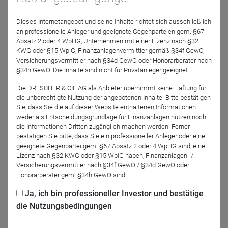
Dieses Internetangebot und seine Inhalte richtet sich ausschließlich
an professionelle Anleger und geeignete Gegenparteien gem. §67
Absatz 2 oder 4 WpHG, Unternehmen mit einer Lizenz nach §32
KWG oder §15 WplG, Finanzanlagenvermittler gemäß §34f GewO,
Versicherungsvermittler nach §34d GewO oder Honorarberater nach
Marin Arapovic
Matthias Herold
§34h GewO. Die Inhalte sind nicht für Privatanleger geeignet.
LeanVal Asset
Robert Beer
Management AG
Management GmbH
Die DRESCHER & CIE AG als Anbieter übernimmt keine Haftung für
die unberechtigte Nutzung der angebotenen Inhalte. Bitte bestätigen
Sie, dass Sie die auf dieser Website enthaltenen Informationen
Moderation
weder als Entscheidungsgrundlage für Finanzanlagen nutzen noch
die Informationen Dritten zugänglich machen werden. Ferner
bestätigen Sie bitte, dass Sie ein professioneller Anleger oder eine
geeignete Gegenpartei gem. §67 Absatz 2 oder 4 WpHG sind, eine
Lizenz nach §32 KWG oder §15 WpIG haben, Finanzanlagen- /
Versicherungsvermittler nach §34f GewO / §34d GewO oder
Honorarberater gem. §34h GewO sind.
Ja, ich bin professioneller Investor und bestätige
die Nutzungsbedingungen
Hans Poschart
DRESCHER & CIE AG