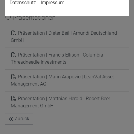
Datenschutz
Impressum
Präsentationen
Präsentation | Dieter Beil | Amundi Deutschland
GmbH
Präsentation | Francis Ellison | Columbia
Name
CPref
Threadneedle Investments
Anbieter
D&C
Zweck
Präsentation | Marin Arapovic | LeanVal Asset
Ablauf
1 Jahr
Management AG
Präsentation | Matthias Herold | Robert Beer
Management GmbH
Zurück