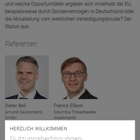
und welche Opportunitäten ergeben sich innerhalb der EU,
beispielsweise durch Sondervermögen in Deutschland oder
die Abnabelung vom westlichen Verteidigungsbruder? Der
Status quo.
Referenten
Dieter Beil
Francis Ellison
Amundi Deutschland
Columbia Threadneedle
GmbH
Investments
HERZLICH WILLKOMMEN
Nutzungsbedingungen