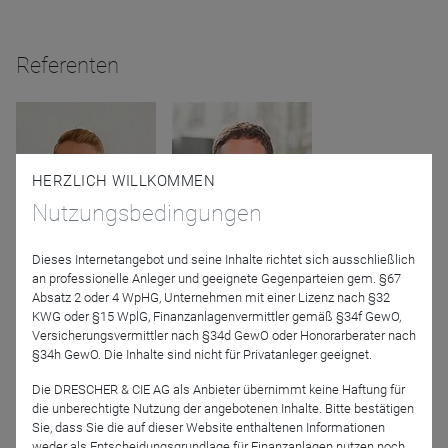
Referenten
HERZLICH WILLKOMMEN
Nutzungsbedingungen
Dieses Internetangebot und seine Inhalte richtet sich ausschließlich
Matthias Bayer
Felix Liptak
an professionelle Anleger und geeignete Gegenparteien gem. §67
ODDO BHF Asset
Absatz 2 oder 4 WpHG, Unternehmen mit einer Lizenz nach §32
Management GmbH
KWG oder §15 WplG, Finanzanlagenvermittler gemäß §34f GewO,
Versicherungsvermittler nach §34d GewO oder Honorarberater nach
§34h GewO. Die Inhalte sind nicht für Privatanleger geeignet.
Moderation
Die DRESCHER & CIE AG als Anbieter übernimmt keine Haftung für
die unberechtigte Nutzung der angebotenen Inhalte. Bitte bestätigen
Sie, dass Sie die auf dieser Website enthaltenen Informationen
weder als Entscheidungsgrundlage für Finanzanlagen nutzen noch