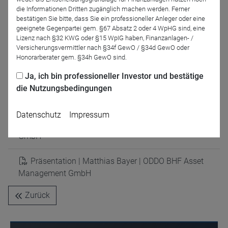
die Informationen Dritten zugänglich machen werden. Ferner
bestätigen Sie bitte, dass Sie ein professioneller Anleger oder eine
geeignete Gegenpartei gem. §67 Absatz 2 oder 4 WpHG sind, eine
Lizenz nach §32 KWG oder §15 WpIG haben, Finanzanlagen- /
Versicherungsvermittler nach §34f GewO / §34d GewO oder
Frank Müller
Honorarberater gem. §34h GewO sind.
DRESCHER & CIE AG
Ja, ich bin professioneller Investor und bestätige
die Nutzungsbedingungen
Präsentationen
Datenschutz
Impressum
Präsentation | Felix Liptak | Amundi Deutschland
GmbH
Präsentation | Matthias Bayer | ODDO BHF Asset
Management GmbH
Zurück
Name
CPref
Anbieter
D&C