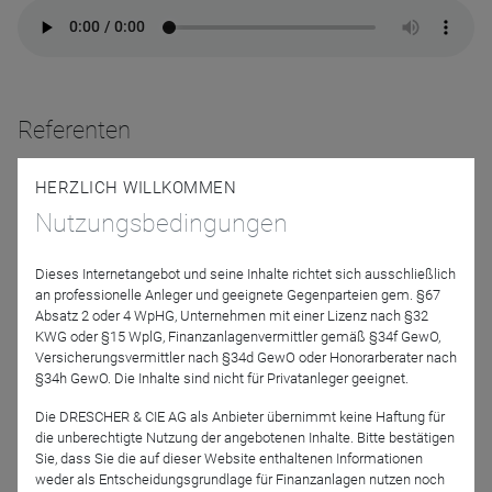
Referenten
HERZLICH WILLKOMMEN
Nutzungsbedingungen
Dieses Internetangebot und seine Inhalte richtet sich ausschließlich
an professionelle Anleger und geeignete Gegenparteien gem. §67
Absatz 2 oder 4 WpHG, Unternehmen mit einer Lizenz nach §32
KWG oder §15 WplG, Finanzanlagenvermittler gemäß §34f GewO,
Nevena Schaller, CFA
Benjamin Gränicher
Versicherungsvermittler nach §34d GewO oder Honorarberater nach
J. Safra Sarasin
J. Safra Sarasin
§34h GewO. Die Inhalte sind nicht für Privatanleger geeignet.
(Deutschland) GmbH
(Deutschland) GmbH
Die DRESCHER & CIE AG als Anbieter übernimmt keine Haftung für
die unberechtigte Nutzung der angebotenen Inhalte. Bitte bestätigen
Moderation
Sie, dass Sie die auf dieser Website enthaltenen Informationen
weder als Entscheidungsgrundlage für Finanzanlagen nutzen noch