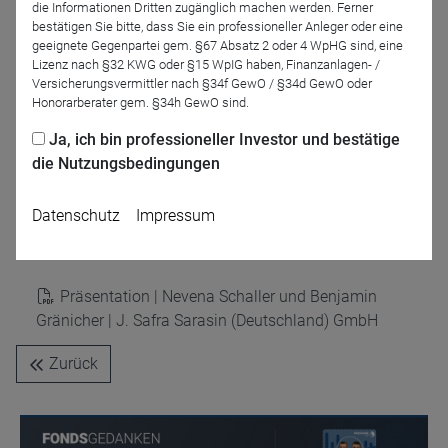
die Informationen Dritten zugänglich machen werden. Ferner
bestätigen Sie bitte, dass Sie ein professioneller Anleger oder eine
geeignete Gegenpartei gem. §67 Absatz 2 oder 4 WpHG sind, eine
Lizenz nach §32 KWG oder §15 WpIG haben, Finanzanlagen- /
Versicherungsvermittler nach §34f GewO / §34d GewO oder
Honorarberater gem. §34h GewO sind.
Ja, ich bin professioneller Investor und bestätige
die Nutzungsbedingungen
Frank Müller
DRESCHER & CIE AG
Datenschutz
Impressum
Präsentationen
Präsentation | Nevena Schaller und Benjamin
Gränicher | J. Safra Sarasin (Deutschland) GmbH
Zurück
Name
CPref
Anbieter
D&C
Zweck