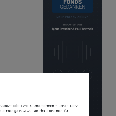
7 Absatz 2 oder 4 WpHG, Unternehmen mit einer Lizenz
r nach §34h GewO. Die Inhalte sind nicht für