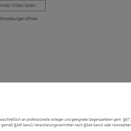
laden
Einstellungen öffnen
Ideas Fund
 ausschließlich an professionelle Anleger und geeignete Gegenparteien gem. §6
 gemäß §34f GewO, Versicherungsvermittler nach §34d GewO oder Honorarberate