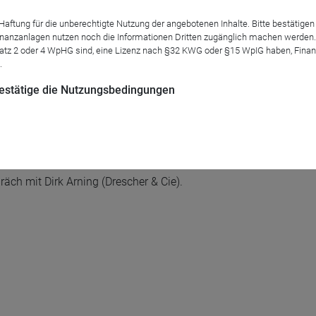
tung für die unberechtigte Nutzung der angebotenen Inhalte. Bitte bestätigen 
anzanlagen nutzen noch die Informationen Dritten zugänglich machen werden. Fe
atz 2 oder 4 WpHG sind, eine Lizenz nach §32 KWG oder §15 WpIG haben, Finan
.
hren Augen und mit Ihrer Unterstützung einen Fonds ins Visier n
 bestätige die Nutzungsbedingungen
ds durch das Management folgt eine inhaltliche Hinterfragung 
elgruppe bis hin zu den Wirkmechanismen der verfolgten Strateg
r aktuellen Momentaufnahme des Portfolios und der Erörterung w
ch mit Dirk Arning (Drescher & Cie).