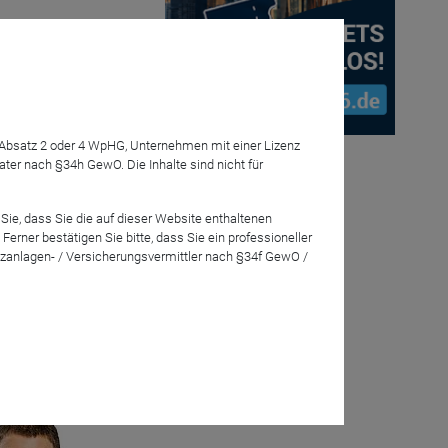
7 Absatz 2 oder 4 WpHG, Unternehmen mit einer Lizenz
dite und
r nach §34h GewO. Die Inhalte sind nicht für
ngen und
ahe Anlagen
Sie, dass Sie die auf dieser Website enthaltenen
rner bestätigen Sie bitte, dass Sie ein professioneller
zanlagen- / Versicherungsvermittler nach §34f GewO /
e ein und
eration