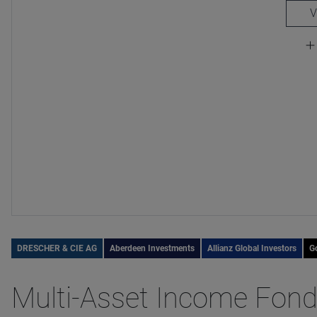
DRESCHER & CIE AG
Aberdeen Investments
Allianz Global Investors
G
Multi-Asset Income Fonds