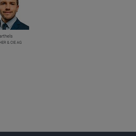
arthels
ER & CIE AG