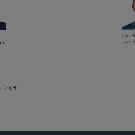
Paul B
DRESCH
ers
ors GmbH