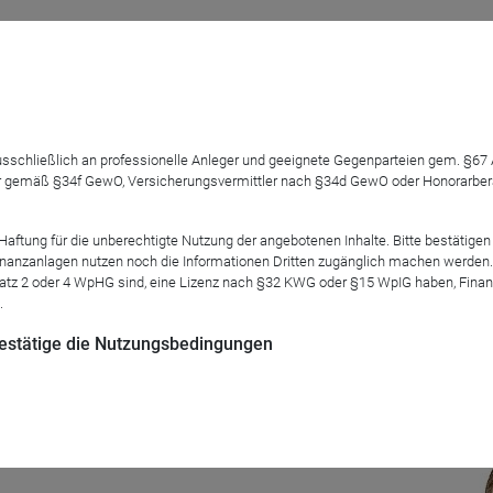
 ausschließlich an professionelle Anleger und geeignete Gegenparteien gem. §6
ngsmöglichkeiten und versprechen stetiges Einkommen, gute Ren
 gemäß §34f GewO, Versicherungsvermittler nach §34d GewO oder Honorarberate
abil mit einer Kombination aus Garantiedividenden, Couponzahlu
ländern, dividendenstarke Aktien und öfter auch immobilienn
tung für die unberechtigte Nutzung der angebotenen Inhalte. Bitte bestätigen 
äge sorgen und sind daher fester Bestandteil vieler Portfolios.
anzanlagen nutzen noch die Informationen Dritten zugänglich machen werden. Fe
atz 2 oder 4 WpHG sind, eine Lizenz nach §32 KWG oder §15 WpIG haben, Finan
.
nen historische Leistungen ausgesuchter Strategien und Produkt
 bestätige die Nutzungsbedingungen
Mod