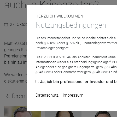
auch in Krisenzeiten?
HERZLICH WILLKOMMEN
Nutzungsbedingungen
27. Oktober 2022
Dieses Internetangebot und seine Inhalte richtet sich
Multi-Asset Income Strategien bieten vielfältige Ausschüttu
nach §32 KWG oder §15 WplG, Finanzanlagenvermittler
Privatanleger geeignet.
geringes Risiko. 3 Prozent und mehr p.a. regelmäßig und st
Prämieneinnahmen. Anleihen von Unternehmen oder Schwellen
Die DRESCHER & CIE AG als Anbieter übernimmt keine Haf
bis hin zu Infrastruktur Investments sollen für beständige Ertr
Informationen weder als Entscheidungsgrundlage für Fin
Anleger oder eine geeignete Gegenpartei gem. §67 Abs
§34d GewO oder Honorarberater gem. §34h GewO sind
Wir werfen einen Blick auf das Risiko-Rendite-Diagramm, ord
diskutieren die Chancen und Risiken der näheren Zukunft.
Ja, ich bin professioneller Investor und
Referenten
Datenschutz
Impressum