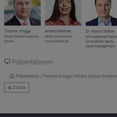
Name
CPref
Anbieter
D&C
Zweck
Thomas Knigge
Andrea Wehner
Dr. Marco Willner
Ablauf
1 Jahr
Allianz Global Investors
abrdn Investments
NN Investment Partn
GmbH
Deutschland AG
für Goldman Sachs
Asset Management
Präsentationen
Präsentation | Thomas Knigge | Allianz Global Invest
Zurück