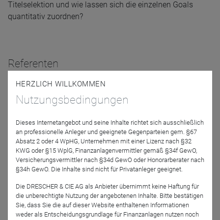
Titelselektion und wie lassen sich die einzelnen Goals
quantitativ zuordnen?
Referenten
HERZLICH WILLKOMMEN
Nutzungsbedingungen
Dieses Internetangebot und seine Inhalte richtet sich ausschließlich
an professionelle Anleger und geeignete Gegenparteien gem. §67
Absatz 2 oder 4 WpHG, Unternehmen mit einer Lizenz nach §32
KWG oder §15 WplG, Finanzanlagenvermittler gemäß §34f GewO,
Markus Peters
Florian Esterer
Versicherungsvermittler nach §34d GewO oder Honorarberater nach
§34h GewO. Die Inhalte sind nicht für Privatanleger geeignet.
Bank J. Safra Sarasin AG
Die DRESCHER & CIE AG als Anbieter übernimmt keine Haftung für
die unberechtigte Nutzung der angebotenen Inhalte. Bitte bestätigen
Moderation
Sie, dass Sie die auf dieser Website enthaltenen Informationen
weder als Entscheidungsgrundlage für Finanzanlagen nutzen noch