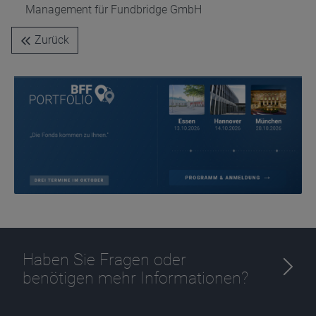
Management für Fundbridge GmbH
Name
CPref
Anbieter
D&C
Zurück
Zweck
Ablauf
1 Jahr
Haben Sie Fragen oder
benötigen mehr Informationen?