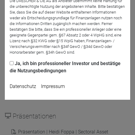
Die DRESCHER & CIE AG als Anbieter übernimmt keine Haftung für
Sectoral Asset
Fundbridge GmbH
die unberechtigte Nutzung der angebotenen Inhalte. Bitte bestätigen
Management für
Sie, dass Sie die auf dieser Website enthaltenen Informationen
Fundbridge GmbH
weder als Entscheidungsgrundlage für Finanzanlagen nutzen noch
die Informationen Dritten zugänglich machen werden. Ferner
bestätigen Sie bitte, dass Sie ein professioneller Anleger oder eine
Moderation
geeignete Gegenpartei gem. §67 Absatz 2 oder 4 WpHG sind, eine
Lizenz nach §32 KWG oder §15 WpIG haben, Finanzanlagen- /
Versicherungsvermittler nach §34f GewO / §34d GewO oder
Honorarberater gem. §34h GewO sind.
Ja, ich bin professioneller Investor und bestätige
die Nutzungsbedingungen
Datenschutz
Impressum
Paul Barthels
DRESCHER & CIE AG
Präsentationen
Präsentation | Heidi Foppa | Sectoral Asset