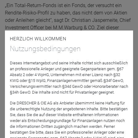
„Ein Total-Return-Fonds ist ein Fonds, der versucht ein
Rendite-Risiko-Profil zu haben, das nicht dem von Aktien
oder Anleihen gleicht“, sagt Dr. Christian Jasperneite, Chief
Investment Officer bei M.M.Warburg & CO. Ziel dieser
Investmentfonds ist es demnach, unabhängig von der
HERZLICH WILLKOMMEN
Marktsituation in einem festen Zeitraum eine positive
Nutzungsbedingungen
Rendite zu erzielen.
Und was bedeutet das für das Portfolio? Eine Beimischung
Dieses Internetangebot und seine Inhalte richtet sich ausschließlich
an professionelle Anleger und geeignete Gegenparteien gem. §67
von Total-Return-Fonds wirkt sich in der Summe
Absatz 2 oder 4 WpHG, Unternehmen mit einer Lizenz nach §32
diversifizierend aus und verringert so das Risiko von
KWG oder §15 WplG, Finanzanlagenvermittler gemäß §34f GewO,
Rückschlägen, so der Experte.
Versicherungsvermittler nach §34d GewO oder Honorarberater nach
§34h GewO. Die Inhalte sind nicht für Privatanleger geeignet.
Welche Arten von Total-Return-Fonds es gibt und wie sie
Die DRESCHER & CIE AG als Anbieter übernimmt keine Haftung für
eingesetzt werden können, erläutert Dr. Jasperneite im
die unberechtigte Nutzung der angebotenen Inhalte. Bitte bestätigen
Video.
Sie, dass Sie die auf dieser Website enthaltenen Informationen
weder als Entscheidungsgrundlage für Finanzanlagen nutzen noch
die Informationen Dritten zugänglich machen werden. Ferner
Referenten
bestätigen Sie bitte, dass Sie ein professioneller Anleger oder eine