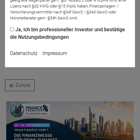
geeignete Gegenpartei gem. §67 Absatz 2 oder 4 WpHG sind, eine
Lizenz nach §32 KWG oder §15 WpIG haben, Finanzanlagen- /
Versicherungsvermittler nach §34f GewO / §34d GewO oder
Honorarberater gem. §34h GewO sind.
Ja, ich bin professioneller Investor und bestätige
die Nutzungsbedingungen
Dr. Christian
Datenschutz
Impressum
Jasperneite
M.M.Warburg & CO
Zurück
Name
CPref
Anbieter
D&C
Zweck
Ablauf
1 Jahr