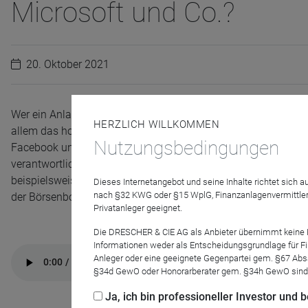
Microsoft und Co.?
20. Oktober 2021
Wer ein Anlageprodukt auf den Welt-Aktienindex MSCI World kauf
HERZLICH WILLKOMMEN
allem das hohe Gewicht der US-Tech-Konzerne. Insbesondere „T
Nutzungsbedingungen
Facebook und Microsoft - sind seit Jahren die Lieblinge der A
verantwortlich – und für die hohen Durchschnittsbewertungen
beispielsweise in den Nebenwerte-Indizes S&P-400 und S&P-6
Dieses Internetangebot und seine Inhalte richtet sich
nach §32 KWG oder §15 WplG, Finanzanlagenvermittler
der Börsenboom an der Wall Street endgültig ausgereizt?
Privatanleger geeignet.
Die DRESCHER & CIE AG als Anbieter übernimmt keine Haf
Informationen weder als Entscheidungsgrundlage für Fin
Anleger oder eine geeignete Gegenpartei gem. §67 Abs
§34d GewO oder Honorarberater gem. §34h GewO sind
Ja, ich bin professioneller Investor und