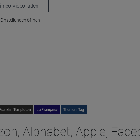
laden
Einstellungen öffnen
Franklin Templeton
La Française
Themen-Tag
on, Alphabet, Apple, Face