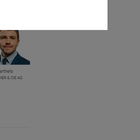
eration
arthels
ER & CIE AG