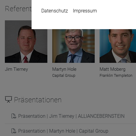
Referenten
Datenschutz
Impressum
Name
CPref
Anbieter
D&C
Zweck
Jim Tierney
Martyn Hole
Matt Moberg
Ablauf
1 Jahr
Capital Group
Franklin Templeton
Präsentationen
Präsentation | Jim Tierney | ALLIANCEBERNSTEIN
Präsentation | Martyn Hole | Capital Group