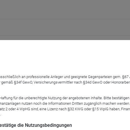
t, ist zu mehr als zwei Dritteln in US-Aktien investiert. Dafür s
he Fabulous Five" – „die groß (-artig) en Fünf" - Amazon, Alph
nleger. Sie sind größtenteils für die Rekordjagd der US-Börsenind
. Gibt es Alternativen? Welche Sektoren und Branchen finden si
00? Wie heißt die Amazon-, Alphabet- und Apple-Aktie von morg
 ausschließlich an professionelle Anleger und geeignete Gegenparteien gem. §6
 gemäß §34f GewO, Versicherungsvermittler nach §34d GewO oder Honorarberate
tung für die unberechtigte Nutzung der angebotenen Inhalte. Bitte bestätigen 
anzanlagen nutzen noch die Informationen Dritten zugänglich machen werden. Fe
atz 2 oder 4 WpHG sind, eine Lizenz nach §32 KWG oder §15 WpIG haben, Finan
.
 bestätige die Nutzungsbedingungen