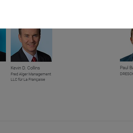
Mod
Paul B
Kevin D. Collins
DRESCH
Fred Alger Management
LLC für La Française