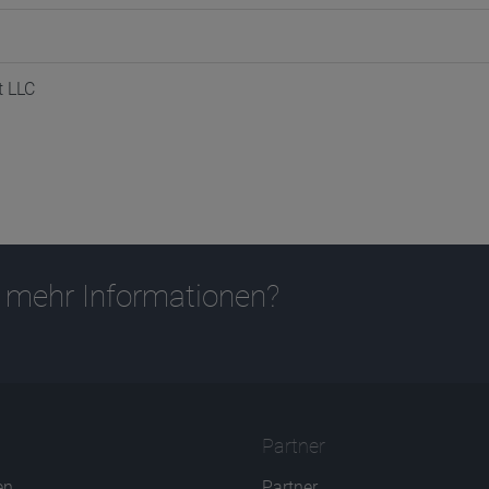
t LLC
 mehr Informationen?
Partner
en
Partner