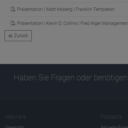
Präsentation | Matt Moberg | Franklin Templeton
Präsentation | Kevin D. Collins | Fred Alger Managemen
Zurück
Haben Sie Fragen oder benötigen
Webinare
Podcasts
Übersicht
Aktuelle Folg