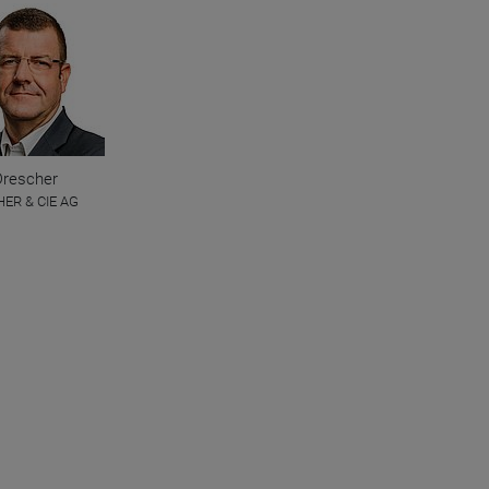
Drescher
ER & CIE AG