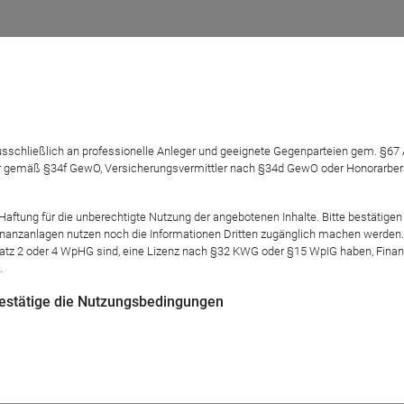
Motive. Heute ist finanzielle Inklusion das Hauptziel der Mikr
 ausschließlich an professionelle Anleger und geeignete Gegenparteien gem. §6
 gemäß §34f GewO, Versicherungsvermittler nach §34d GewO oder Honorarberate
ngen erhalten. Dazu bedarf es mehr als „nur“ der Vergabe von Mi
sliche Beratung sind Dinge, die jedem Menschen zugänglich sei
l es Mikrofinanzen bereits seit über 30 Jahren gibt, bleiben die 
tung für die unberechtigte Nutzung der angebotenen Inhalte. Bitte bestätigen 
anzanlagen nutzen noch die Informationen Dritten zugänglich machen werden. Fe
atz 2 oder 4 WpHG sind, eine Lizenz nach §32 KWG oder §15 WpIG haben, Finan
.
 bestätige die Nutzungsbedingungen
Mod