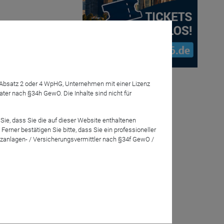
ofinanz:
7 Absatz 2 oder 4 WpHG, Unternehmen mit einer Lizenz
r nach §34h GewO. Die Inhalte sind nicht für
krokrediten!
n müssen.
alternativen
Sie, dass Sie die auf dieser Website enthaltenen
rner bestätigen Sie bitte, dass Sie ein professioneller
zanlagen- / Versicherungsvermittler nach §34f GewO /
eration