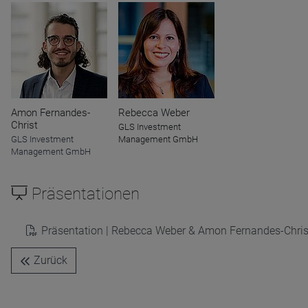
Name
CPref
Anbieter
D&C
Zweck
Ablauf
1 Jahr
Amon Fernandes-
Rebecca Weber
Christ
GLS Investment
GLS Investment
Management GmbH
Management GmbH
Präsentationen
Präsentation | Rebecca Weber & Amon Fernandes-Chri
Zurück