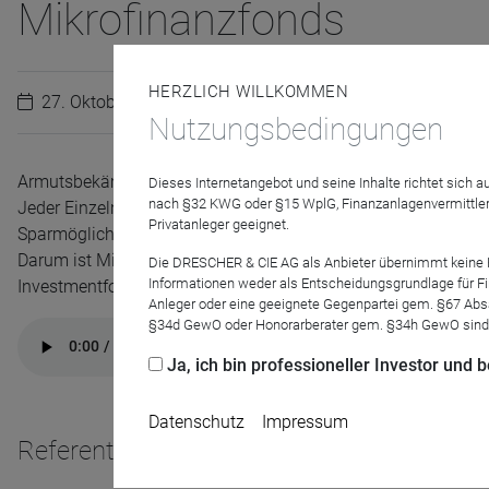
Mikrofinanzfonds
HERZLICH WILLKOMMEN
27. Oktober 2021
Nutzungsbedingungen
Armutsbekämpfung und Emanzipation waren die ursprünglichen 
Dieses Internetangebot und seine Inhalte richtet sich
nach §32 KWG oder §15 WplG, Finanzanlagenvermittler
Jeder Einzelne soll Zugang zu den gängigen Bankdienstleistu
Privatanleger geeignet.
Sparmöglichkeiten, Versicherungen und eine faire und verläs
Darum ist Mikrofinanz heute ein vielfältiges Instrument. Obwoh
Die DRESCHER & CIE AG als Anbieter übernimmt keine Haf
Informationen weder als Entscheidungsgrundlage für Fin
Investmentformen ein Nischenangebot.
Anleger oder eine geeignete Gegenpartei gem. §67 Abs
§34d GewO oder Honorarberater gem. §34h GewO sind
Ja, ich bin professioneller Investor und
Datenschutz
Impressum
Referenten