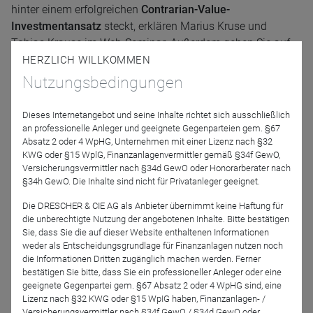
hinter einem erfolgreichen
Contrarian-Value-
Investmentansatz
steckt, erklären Marius Kruse und
Tobias Krause im Web-Seminar. Außerdem gehen Sie auf
folgende Punkte ein:
HERZLICH WILLKOMMEN
Nutzungsbedingungen
Was denkt der Manager über AI-Aktien?
Wie steht der Fondsmanager zum Thema Market
Dieses Internetangebot und seine Inhalte richtet sich ausschließlich
Timing?
an professionelle Anleger und geeignete Gegenparteien gem. §67
Welche Unternehmen kommen in Frage?
Absatz 2 oder 4 WpHG, Unternehmen mit einer Lizenz nach §32
KWG oder §15 WplG, Finanzanlagenvermittler gemäß §34f GewO,
Versicherungsvermittler nach §34d GewO oder Honorarberater nach
Referenten
§34h GewO. Die Inhalte sind nicht für Privatanleger geeignet.
Die DRESCHER & CIE AG als Anbieter übernimmt keine Haftung für
die unberechtigte Nutzung der angebotenen Inhalte. Bitte bestätigen
Sie, dass Sie die auf dieser Website enthaltenen Informationen
weder als Entscheidungsgrundlage für Finanzanlagen nutzen noch
die Informationen Dritten zugänglich machen werden. Ferner
bestätigen Sie bitte, dass Sie ein professioneller Anleger oder eine
geeignete Gegenpartei gem. §67 Absatz 2 oder 4 WpHG sind, eine
Lizenz nach §32 KWG oder §15 WpIG haben, Finanzanlagen- /
Versicherungsvermittler nach §34f GewO / §34d GewO oder