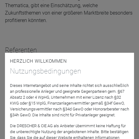
Thematica, gibt eine Einschätzung, welche
Zukunftsthemen von einer größeren Marktbreite besonders
profitieren könnten.
Referenten
HERZLICH WILLKOMMEN
Nutzungsbedingungen
Dieses Internetangebot und seine Inhalte richtet sich ausschließlich
an professionelle Anleger und geeignete Gegenparteien gem. §67
Absatz 2 oder 4 WpHG, Unternehmen mit einer Lizenz nach §32
KWG oder §15 WplG, Finanzanlagenvermittler gemäß §34f GewO,
Versicherungsvermittler nach §34d GewO oder Honorarberater nach
Andreas Fruschki
§34h GewO. Die Inhalte sind nicht für Privatanleger geeignet.
Allianz Global Investors
GmbH
Die DRESCHER & CIE AG als Anbieter übernimmt keine Haftung für
die unberechtigte Nutzung der angebotenen Inhalte. Bitte bestätigen
Sie, dass Sie die auf dieser Website enthaltenen Informationen