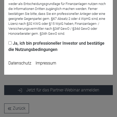
Moderation
weder als Entscheidungsgrundlage für Finanzanlagen nutzen noch
die Informationen Dritten zugänglich machen werden. Ferner
bestätigen Sie bitte, dass Sie ein professioneller Anleger oder eine
geeignete Gegenpartei gem. §67 Absatz 2 oder 4 WpHG sind, eine
Lizenz nach §32 KWG oder §15 WpIG haben, Finanzanlagen- /
Versicherungsvermittler nach §34f GewO / §34d GewO oder
Honorarberater gem. §34h GewO sind.
Ja, ich bin professioneller Investor und bestätige
die Nutzungsbedingungen
Robert Engel
Allianz Global Investors
Datenschutz
Impressum
GmbH
Jetzt für das Partner-Webinar anmelden
Zurück
Name
CPref