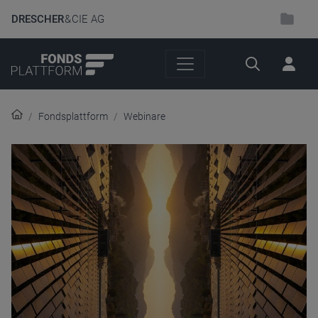
DRESCHER
& CIE AG
Suche
Fondsplattform
Webinare