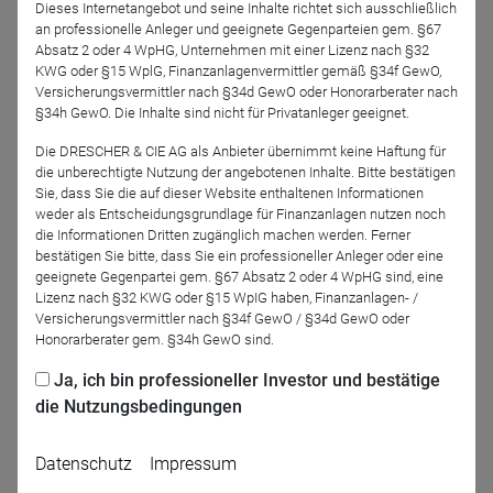
Dieses Internetangebot und seine Inhalte richtet sich ausschließlich
wird durch die Veranstaltung führen und mit einem kurzen
an professionelle Anleger und geeignete Gegenparteien gem. §67
Impulsvortrag eröffnen. Anschließend zeigen die
Absatz 2 oder 4 WpHG, Unternehmen mit einer Lizenz nach §32
Fondsmanager und Experten der vier Vermögensverwalter
KWG oder §15 WplG, Finanzanlagenvermittler gemäß §34f GewO,
Versicherungsvermittler nach §34d GewO oder Honorarberater nach
auf, dass Multi Asset Lösungen mehr denn je sinnvolle
§34h GewO. Die Inhalte sind nicht für Privatanleger geeignet.
Bausteine für jedes Kundenportfolio sind. Eine sich
anschließende Diskussionsrunde bietet Zeit und Raum für
Die DRESCHER & CIE AG als Anbieter übernimmt keine Haftung für
die unberechtigte Nutzung der angebotenen Inhalte. Bitte bestätigen
einen abschließenden Austausch.
Sie, dass Sie die auf dieser Website enthaltenen Informationen
weder als Entscheidungsgrundlage für Finanzanlagen nutzen noch
die Informationen Dritten zugänglich machen werden. Ferner
bestätigen Sie bitte, dass Sie ein professioneller Anleger oder eine
geeignete Gegenpartei gem. §67 Absatz 2 oder 4 WpHG sind, eine
Jetzt für das Partner-Webinar anmelden
Lizenz nach §32 KWG oder §15 WpIG haben, Finanzanlagen- /
Versicherungsvermittler nach §34f GewO / §34d GewO oder
Honorarberater gem. §34h GewO sind.
Zurück
Ja, ich bin professioneller Investor und bestätige
die Nutzungsbedingungen
Datenschutz
Impressum