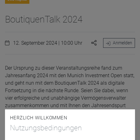
BoutiquenTalk 2024
12. September 2024 | 10:00 Uhr
Anmelden
Der Ursprung zu dieser Veranstaltungsreihe fand zum
Jahresanfang 2024 mit den Munich Investment Open statt,
und geht nun mit dem BoutiquenTalk 2024 als digitale
Fortsetzung in die nächste Runde. Seien Sie dabei, wenn
vier erfolgreiche und unabhängige Vermögensverwalter
zusammenkommen und mit Ihnen den Jahresendspurt
einläuten.
HERZLICH WILLKOMMEN
Nutzungsbedingungen
Petra Ahrens von der MAIESTAS Vermögensverwaltung