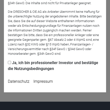
§34h GewO. Die Inhalte sind nicht für Privatanleger geeignet.
Die DRESCHER & CIE AG als Anbieter übernimmt keine Haftung für
die unberechtigte Nutzung der angebotenen Inhalte. Bitte bestätigen
Jetzt für das Partner-Webinar anmelden
Sie, dass Sie die auf dieser Website enthaltenen Informationen
weder als Entscheidungsgrundlage für Finanzanlagen nutzen noch
die Informationen Dritten zugänglich machen werden. Ferner
bestätigen Sie bitte, dass Sie ein professioneller Anleger oder eine
Zurück
geeignete Gegenpartei gem. §67 Absatz 2 oder 4 WpHG sind, eine
Lizenz nach §32 KWG oder §15 WpIG haben, Finanzanlagen- /
Versicherungsvermittler nach §34f GewO / §34d GewO oder
Honorarberater gem. §34h GewO sind.
Ja, ich bin professioneller Investor und bestätige
die Nutzungsbedingungen
Datenschutz
Impressum