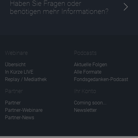
Haben Sie Fragen oder
benötigen mehr Informationen?
Name
CPref
Anbieter
D&C
Zweck
Ablauf
1 Jahr
Webinare
Podcasts
Übersicht
Aktuelle Folgen
In Kürze LIVE
Alle Formate
Replay / Mediathek
Fondsgedanken-Podcast
Partner
Ihr Konto
Partner
Coming soon...
Partner-Webinare
Newsletter
Partner-News