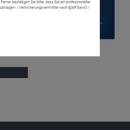
rner bestätigen Sie bitte, dass Sie ein professioneller
zanlagen- / Versicherungsvermittler nach §34f GewO /
kon­zept. Mit
fonds wird, die
ren.