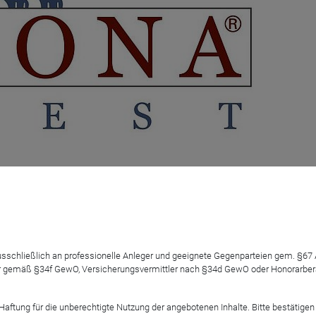
rsorgungsfonds 08
 ausschließlich an professionelle Anleger und geeignete Gegenparteien gem. §6
 gemäß §34f GewO, Versicherungsvermittler nach §34d GewO oder Honorarberate
tung für die unberechtigte Nutzung der angebotenen Inhalte. Bitte bestätigen 