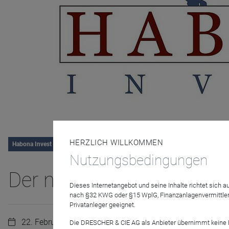
HERZLICH WILLKOMMEN
Habona Invest GmbH
Nutzungsbedingungen
Der neue Habona Nahve
Dieses Internetangebot und seine Inhalte richtet sich
nach §32 KWG oder §15 WplG, Finanzanlagenvermittler
Privatanleger geeignet.
22. Februar 2024 | 10:00 Uhr
Die DRESCHER & CIE AG als Anbieter übernimmt keine Haf