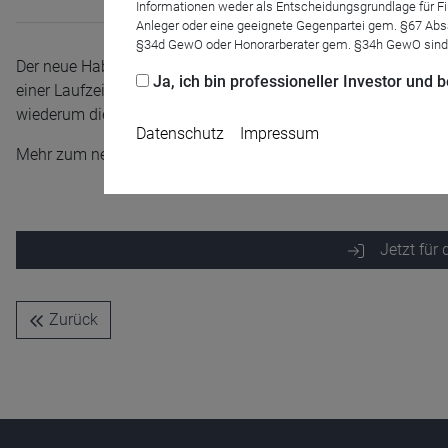
Informationen weder als Entscheidungsgrundlage für Fin
Anleger oder eine geeignete Gegenpartei gem. §67 Abs
§34d GewO oder Honorarberater gem. §34h GewO sind
Der neue Hab­o­na Deut­sche Nah­ver­sor­gungs­im­mo­bi­li­en Fon
Ja, ich bin professioneller Investor und
einer Lauf­zeit von sechs Jah­ren ab Fonds­schlie­ßun­g und einer F
wie­der­um die Ziel­in­vest­ments täti­gen, hat der Fonds die Mög­lic
Datenschutz
Impressum
Mehr zum neuen Konzept erfahren Sie in diesem Webinar.
Jetzt für
Name
CPref
Anbieter
D&C
Zurück
Zweck
Ablauf
1 Jahr