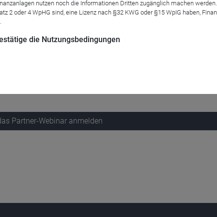
anzanlagen nutzen noch die Informationen Dritten zugänglich machen werden. Fe
atz 2 oder 4 WpHG sind, eine Lizenz nach §32 KWG oder §15 WpIG haben, Finan
.
ds 08 ist da, mit einem konsequent weiterentwickelten Kurz­läu­fer­
 bestätige die Nutzungsbedingungen
onds­struk­tur, bei der der AIF allei­ni­ger Anteils­eig­ner von Ziel­
h­keit von den Vor­tei­len des Invest­ment­steu­er­rechts zu pro­fi­tie­
 das Partner-Webinar anmelden