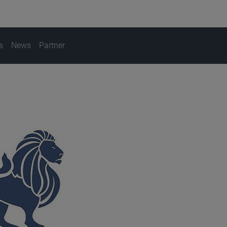
s
News
Partner