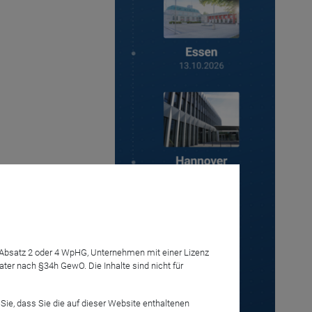
7 Absatz 2 oder 4 WpHG, Unternehmen mit einer Lizenz
r nach §34h GewO. Die Inhalte sind nicht für
Anmelden
Sie, dass Sie die auf dieser Website enthaltenen