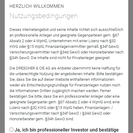
mit Mario Künzel, Referent Investmentstrategien, den Blick
HERZLICH WILLKOMMEN
nach vorn auf das, was Anleger in den kommenden
Nutzungsbedingungen
Wochen erwartet.
Dieses Internetangebot und seine Inhalte richtet sich ausschließlich
an professionelle Anleger und geeignete Gegenparteien gem. §67
Absatz 2 oder 4 WpHG, Unternehmen mit einer Lizenz nach §32
Das erwartet Sie:
KWG oder §15 WplG, Finanzanlagenvermittler gemäß §34f GewO,
Versicherungsvermittler nach §34d GewO oder Honorarberater nach
- aktuelle Markteinschätzung des DJE-Research
§34h GewO. Die Inhalte sind nicht für Privatanleger geeignet.
- Allokation und Positionierung des DJE - Fonds
Die DRESCHER & CIE AG als Anbieter übernimmt keine Haftung für
die unberechtigte Nutzung der angebotenen Inhalte. Bitte bestätigen
- die DJE-Investment-Strategie
Sie, dass Sie die auf dieser Website enthaltenen Informationen
weder als Entscheidungsgrundlage für Finanzanlagen nutzen noch
- Gastgeber Mario Künzel, Referent Investmentstrategien
die Informationen Dritten zugänglich machen werden. Ferner
bestätigen Sie bitte, dass Sie ein professioneller Anleger oder eine
geeignete Gegenpartei gem. §67 Absatz 2 oder 4 WpHG sind, eine
- Rund 30 Minuten Profi-Börsenwissen
Lizenz nach §32 KWG oder §15 WpIG haben, Finanzanlagen- /
Versicherungsvermittler nach §34f GewO / §34d GewO oder
Honorarberater gem. §34h GewO sind.
Ja, ich bin professioneller Investor und bestätige
Jetzt für das Partner-Webinar anmelden