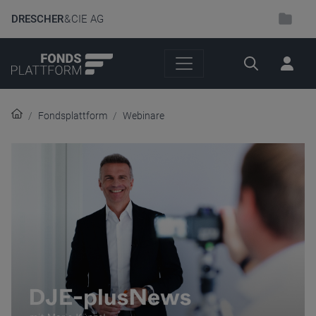
DRESCHER
& CIE AG
Suche
Fondsplattform
Webinare