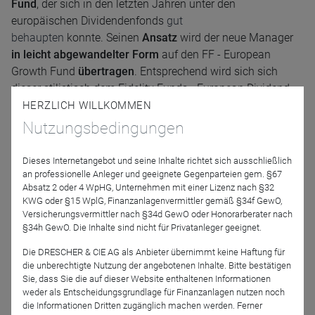
Fund
, der sich in den letzten Jahren unter den
europäischen Dividendenfonds
gut
behaupten
konnte. Seinen
Ansatz
wird der neue Manager
in leicht abgewandelter Form
auf den FF - European
Growth Fund
übertragen
. Entsprechend wird sich sich
dieser stilistisch dem Fidelity Funds - European Dividend
Fund annähern.
HERZLICH WILLKOMMEN
Nutzungsbedingungen
Tobias Krause und Marius Kruse erläutern im Web-Seminar
Dieses Internetangebot und seine Inhalte richtet sich ausschließlich
an professionelle Anleger und geeignete Gegenparteien gem. §67
die
Gemeinsamkeiten und Unterschiede
des bisherigen
Absatz 2 oder 4 WpHG, Unternehmen mit einer Lizenz nach §32
und zukünftigen
Ansatzes
und was vom European Growth
KWG oder §15 WplG, Finanzanlagenvermittler gemäß §34f GewO,
Fund
in verschiedenen Marktszenarien zu erwarten sein
Versicherungsvermittler nach §34d GewO oder Honorarberater nach
§34h GewO. Die Inhalte sind nicht für Privatanleger geeignet.
sollte
.
Die DRESCHER & CIE AG als Anbieter übernimmt keine Haftung für
Referenten
die unberechtigte Nutzung der angebotenen Inhalte. Bitte bestätigen
Sie, dass Sie die auf dieser Website enthaltenen Informationen
weder als Entscheidungsgrundlage für Finanzanlagen nutzen noch
die Informationen Dritten zugänglich machen werden. Ferner