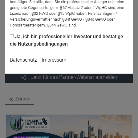
bestätigen Sie bitte, dass Sie ein professioneller Anleger oder eine
geeignete Gegenpartei gem. §67 Absatz 2 oder 4 WpHG sind, eine
Lizenz nach §32 KWG oder §15 WpIG haben, Finanzanlagen- /
Versicherungsvermittler nach §34f GewO / §34d GewO oder
Honorarberater gem. §34h GewO sind.
Ja, ich bin professioneller Investor und bestätige
Tobias Krause
Marius Kruse
die Nutzungsbedingungen
Fidelity International
Fidelity International
Datenschutz
Impressum
Jetzt für das Partner-Webinar anmelden
Zurück
Name
CPref
Anbieter
D&C
Zweck
Ablauf
1 Jahr