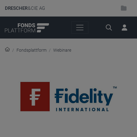
DRESCHER
& CIE AG
Suche
Fondsplattform
Webinare