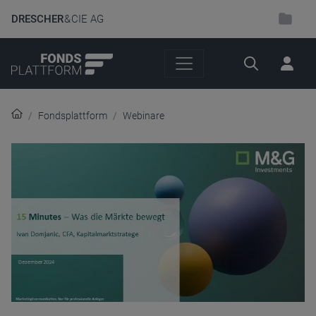
DRESCHER
& CIE AG
Suche
Fondsplattform
Webinare