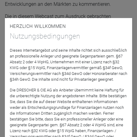
Entwicklungen an den Märkten zu kommentieren.
Die in diesem Webcast zum Ausdruck gebrachten
Ansichten sollten nicht als Empfehlung, Beratung oder
HERZLICH WILLKOMMEN
Prognose aufgefasst werden. Der Wert der Vermögenswerte
Nutzungsbedingungen
des Fonds kann sowohl fallen als auch steigen. Dies führt
dazu, dass der Wert Ihrer Anlage steigen und fallen wird,
Dieses Internetangebot und seine Inhalte richtet sich ausschließlich
und Sie bekommen möglicherweise weniger zurück, als Sie
an professionelle Anleger und geeignete Gegenparteien gem. §67
ursprünglich investiert haben.
Absatz 2 oder 4 WpHG, Unternehmen mit einer Lizenz nach §32
KWG oder §15 WplG, Finanzanlagenvermittler gemäß §34f GewO,
Versicherungsvermittler nach §34d GewO oder Honorarberater nach
Referenten
§34h GewO. Die Inhalte sind nicht für Privatanleger geeignet.
Die DRESCHER & CIE AG als Anbieter übernimmt keine Haftung für
die unberechtigte Nutzung der angebotenen Inhalte. Bitte bestätigen
Sie, dass Sie die auf dieser Website enthaltenen Informationen
weder als Entscheidungsgrundlage für Finanzanlagen nutzen noch
die Informationen Dritten zugänglich machen werden. Ferner
bestätigen Sie bitte, dass Sie ein professioneller Anleger oder eine
geeignete Gegenpartei gem. §67 Absatz 2 oder 4 WpHG sind, eine
Lizenz nach §32 KWG oder §15 WpIG haben, Finanzanlagen- /
Versicherungsvermittler nach §34f GewO / §34d GewO oder