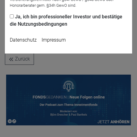
Ivan Domjanic
Honorarberater gem. §34h GewO sind.
M&G Luxembourg S.A.
Ja, ich bin professioneller Investor und bestätige
die Nutzungsbedingungen
Jetzt für das Partner-Webinar anmelden
Datenschutz
Impressum
Zurück
Name
CPref
Anbieter
D&C
Zweck
Ablauf
1 Jahr