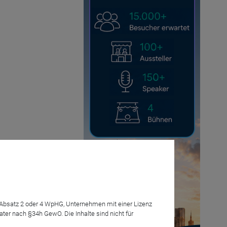
7 Absatz 2 oder 4 WpHG, Unternehmen mit einer Lizenz
r nach §34h GewO. Die Inhalte sind nicht für
Anmelden