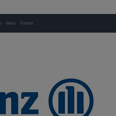
s
News
Partner