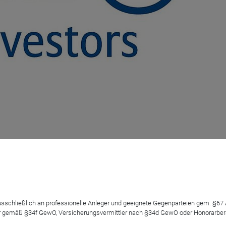
 ausschließlich an professionelle Anleger und geeignete Gegenparteien gem. §6
 gemäß §34f GewO, Versicherungsvermittler nach §34d GewO oder Honorarberate