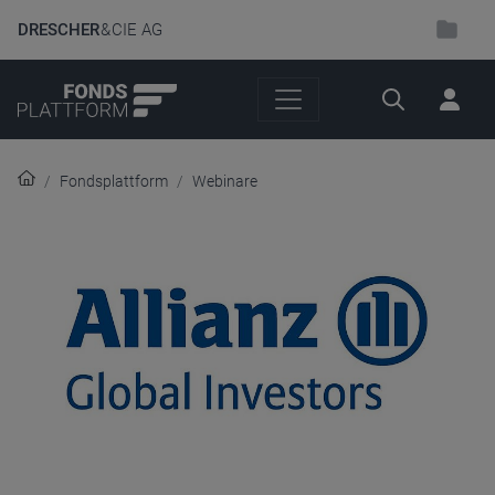
DRESCHER
& CIE AG
Suche
Fondsplattform
Webinare