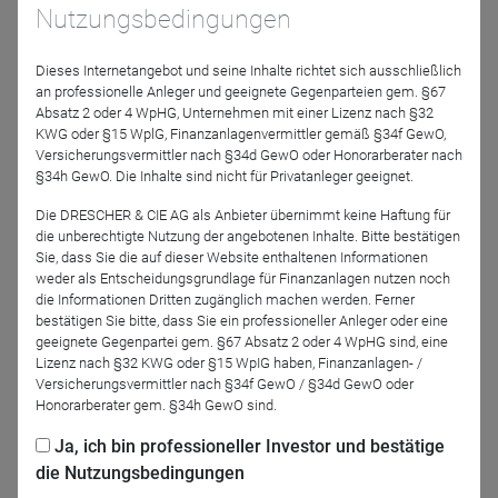
Nutzungsbedingungen
Keine
Zeit?
Dieses Internetangebot und seine Inhalte richtet sich ausschließlich
an professionelle Anleger und geeignete Gegenparteien gem. §67
Sie können sich den Mitschnitt auch im Nachhinein
Absatz 2 oder 4 WpHG, Unternehmen mit einer Lizenz nach §32
anhören und Ihre CPD-Credits erhalten! Melden Sie sich
KWG oder §15 WplG, Finanzanlagenvermittler gemäß §34f GewO,
einfach an und wir senden Ihnen den Mitschnitt zu.
Versicherungsvermittler nach §34d GewO oder Honorarberater nach
§34h GewO. Die Inhalte sind nicht für Privatanleger geeignet.
Bei Teilnahme am FirstFridayCall erhalten Sie 1 CPD-
Die DRESCHER & CIE AG als Anbieter übernimmt keine Haftung für
die unberechtigte Nutzung der angebotenen Inhalte. Bitte bestätigen
Credit!
Sie, dass Sie die auf dieser Website enthaltenen Informationen
weder als Entscheidungsgrundlage für Finanzanlagen nutzen noch
Wenn Sie sich zum Call angemeldet haben, erhalten Sie im
die Informationen Dritten zugänglich machen werden. Ferner
Nachgang per Mail den Link zum Zertifikat und zum
bestätigen Sie bitte, dass Sie ein professioneller Anleger oder eine
geeignete Gegenpartei gem. §67 Absatz 2 oder 4 WpHG sind, eine
Mitschnitt des Calls. Zur Generierung Ihrer CPD-Credits
Lizenz nach §32 KWG oder §15 WpIG haben, Finanzanlagen- /
benötigen Sie den während der Präsentation genannten 4-
Versicherungsvermittler nach §34f GewO / §34d GewO oder
stelligen Code.
Honorarberater gem. §34h GewO sind.
Ja, ich bin professioneller Investor und bestätige
die Nutzungsbedingungen