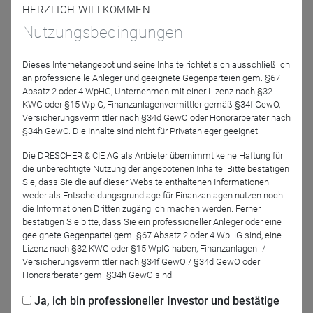
HERZLICH WILLKOMMEN
Trotz unverändert hoher Leitzinsen sind die Zinsen für
Nutzungsbedingungen
Sparbuch und Tagesgeldkonto vielerorts weiterhin niedrig.
Geldmarktfonds bieten hier eine attraktive Alternative, um
Geld flexibel, sicher und renditeorientiert anzulegen.
Dieses Internetangebot und seine Inhalte richtet sich ausschließlich
an professionelle Anleger und geeignete Gegenparteien gem. §67
Erfahren Sie in diesem Webinar, wie der ODDO BHF Money
Absatz 2 oder 4 WpHG, Unternehmen mit einer Lizenz nach §32
Market Sicherheit und Renditechancen vereinbart.
KWG oder §15 WplG, Finanzanlagenvermittler gemäß §34f GewO,
Versicherungsvermittler nach §34d GewO oder Honorarberater nach
§34h GewO. Die Inhalte sind nicht für Privatanleger geeignet.
FNZ Bank: "Features im Investmentdepot"
Die DRESCHER & CIE AG als Anbieter übernimmt keine Haftung für
die unberechtigte Nutzung der angebotenen Inhalte. Bitte bestätigen
Mit dem Kombiplan und unseren Limitfunktionen können
Sie, dass Sie die auf dieser Website enthaltenen Informationen
weder als Entscheidungsgrundlage für Finanzanlagen nutzen noch
Sie Ihren Kunden einen kostenfreien Mehrwert anbieten,
die Informationen Dritten zugänglich machen werden. Ferner
welcher Ihnen zusätzlich den Beratungsalltag erleichtert.
bestätigen Sie bitte, dass Sie ein professioneller Anleger oder eine
Seien Sie gespannt.
geeignete Gegenpartei gem. §67 Absatz 2 oder 4 WpHG sind, eine
Lizenz nach §32 KWG oder §15 WpIG haben, Finanzanlagen- /
Versicherungsvermittler nach §34f GewO / §34d GewO oder
Honorarberater gem. §34h GewO sind.
Jetzt für das Partner-Webinar anmelden
Ja, ich bin professioneller Investor und bestätige