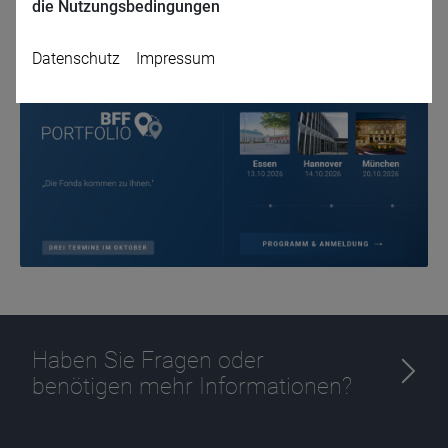
die Nutzungsbedingungen
Zurück
Datenschutz
Impressum
Name
CPref
Anbieter
D&C
Zweck
Ablauf
1 Jahr
Haben Sie Fragen oder
benötigen mehr Informationen?