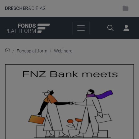
DRESCHER
& CIE AG
Suche
Fondsplattform
Webinare