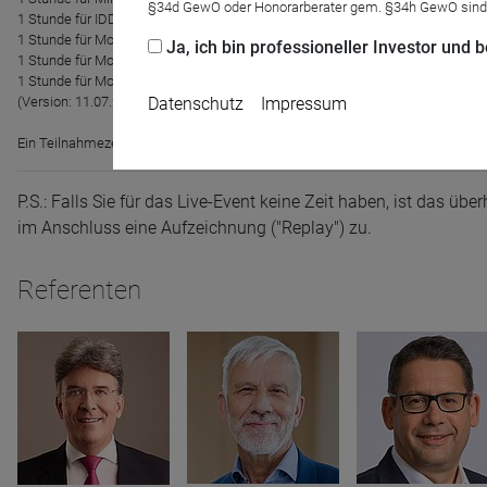
§34d GewO oder Honorarberater gem. §34h GewO sind
1 Stunde für IDD-Richtlinie (VAG) 15h p.a.
1 Stunde für Modul 2 "Fach- und Spartenkompetenz" der Weiterbildung des V
Ja, ich bin professioneller Investor und
1 Stunde für Modul 2 "Fach- und Spartenkompetenz" der Weiterbildung des V
1 Stunde für Modul 10.2 "Fachwissen: Wissensvertiefung - Recht der Wertpa
Datenschutz
Impressum
(Version: 11.07.2019)
Ein Teilnahmezertifikat erhalten Sie nach Teilnahme automatisiert in Ihren 
P.S.: Falls Sie für das Live-Event keine Zeit haben, ist das 
im Anschluss eine Aufzeichnung ("Replay") zu.
Name
CPref
Referenten
Anbieter
D&C
Zweck
Ablauf
1 Jahr