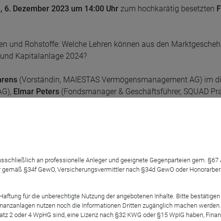
h, 6. Dezember 2023 um 14:00 Uhr
zum hochkarätig besetzten
F
eihen und Rohstoffe: Welche Lehren können aus den Marktgesche
 und Kapitalanlage 2024?
hrens
(Vorständin, MAIESTAS Vermögensmanagement AG) im dig
AG),
Elmar Peters
(Fondsmanager & Geschäftsführer, SQUAD P
CEO & CIO, Shareholder Value Management AG).
n der Diskussion zu beteiligen und Fragen an unser Panel zu ric
r unsere Live-Chat Funktion.
 ausschließlich an professionelle Anleger und geeignete Gegenparteien gem. §6
 gemäß §34f GewO, Versicherungsvermittler nach §34d GewO oder Honorarberate
h.com
tung für die unberechtigte Nutzung der angebotenen Inhalte. Bitte bestätigen 
anzanlagen nutzen noch die Informationen Dritten zugänglich machen werden. Fe
atz 2 oder 4 WpHG sind, eine Lizenz nach §32 KWG oder §15 WpIG haben, Finan