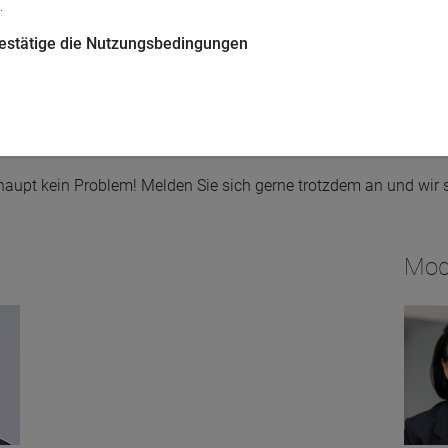
.
ersicherungsmaklers (Version: 11.07.2019)
 bestätige die Nutzungsbedingungen
ersicherungsagenten (Version: 11.07.2019)
piervermittlung und Wertpapiere" der Weiterbildung des gewerblichen Vermöge
e-fundresearch.com Events Account hinterlegt.
überhaupt kein Problem! Melden Sie sich gerne trotzdem an und wir
Mod