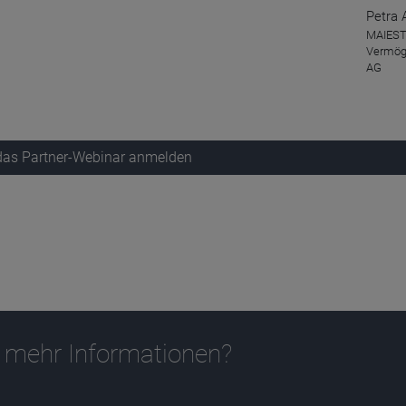
Petra 
MAIES
Vermö
AG
 das Partner-Webinar anmelden
 mehr Informationen?