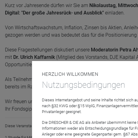
Kurz vor Jahresende dürfen wir Sie am
Nikolaustag, Mittwoc
Digital: "Der große Jahresrück- und Ausblick"
einladen.
Von Wirtschaftswachstum, Inflation, Zinsen bis Aktien, Anl
gezogen werden und was bedeutet das für die Positionierung
Diese Fragestellungen diskutiert unsere
Moderatorin Petra A
mit
Dr. Ulrich Kaffarnik
(Mitglied des Vorstands, DJE Kapital 
Opportunities, Praemium Capital GmbH) und
Frank Fischer
(
HERZLICH WILLKOMMEN
Als Teilnehmer sind Sie auch herzlich dazu eingeladen, sich a
Nutzungsbedingungen
bereits im Rahmen Ihrer Anmeldung oder am 06. Dezember übe
Dieses Internetangebot und seine Inhalte richtet sich
Wir freuen uns auf Ihre Teilnahme!
nach §32 KWG oder §15 WplG, Finanzanlagenvermittler
Ihr Fondsgipfel-Team & das Digital-Team von e-fundresearc
Privatanleger geeignet.
Die DRESCHER & CIE AG als Anbieter übernimmt keine Haf
Diese Veranstaltung ist für folgende Weiterbildungszwecke akkreditiert:
Informationen weder als Entscheidungsgrundlage für Fin
Anleger oder eine geeignete Gegenpartei gem. §67 Abs
1 Stunde für MiFID II (WAG 2018) 15h p.a.