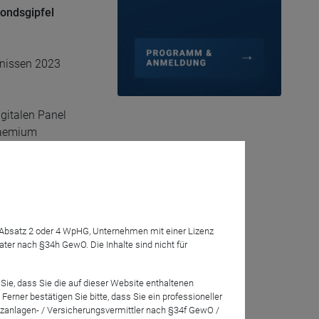
ondsgipfel
hnissen 2023
italen Panel
raemium
hten. Gerne
7 Absatz 2 oder 4 WpHG, Unternehmen mit einer Lizenz
r nach §34h GewO. Die Inhalte sind nicht für
Sie, dass Sie die auf dieser Website enthaltenen
rner bestätigen Sie bitte, dass Sie ein professioneller
zanlagen- / Versicherungsvermittler nach §34f GewO /