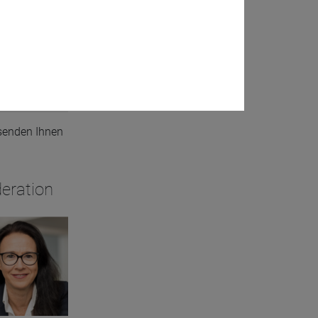
nsberaters
 senden Ihnen
eration