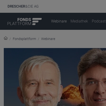
DRESCHER
& CIE AG
Webinare
Mediathek
Podcast
Fondsplattform
Webinare