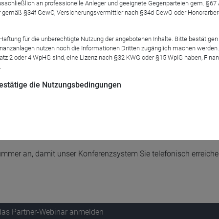
 ausschließlich an professionelle Anleger und geeignete Gegenparteien gem. §6
 gemäß §34f GewO, Versicherungsvermittler nach §34d GewO oder Honorarberate
formationen:
tung für die unberechtigte Nutzung der angebotenen Inhalte. Bitte bestätigen 
anzanlagen nutzen noch die Informationen Dritten zugänglich machen werden. Fe
atz 2 oder 4 WpHG sind, eine Lizenz nach §32 KWG oder §15 WpIG haben, Finan
.
ger
 bestätige die Nutzungsbedingungen
n an.
nummer an, damit unser Konferenzsystem Sie telefonisch erreich
 das Partner-Webinar anmelden