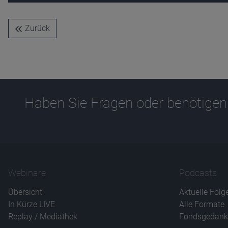
Zurück
Haben Sie Fragen oder benötigen
Webinare
Podcasts
Übersicht
Aktuelle Folg
In Kürze LIVE
Alle Formate
Replay / Mediathek
Fondsgedank