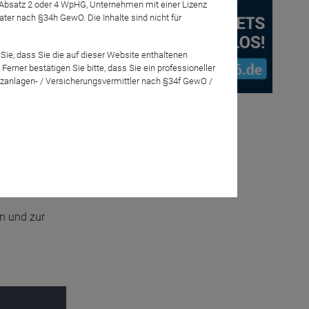
7 Absatz 2 oder 4 WpHG, Unternehmen mit einer Lizenz
r nach §34h GewO. Die Inhalte sind nicht für
Sie, dass Sie die auf dieser Website enthaltenen
rner bestätigen Sie bitte, dass Sie ein professioneller
zanlagen- / Versicherungsvermittler nach §34f GewO /
en und zur