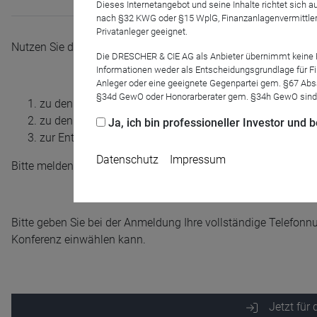
Dieses Internetangebot und seine Inhalte richtet sich
nach §32 KWG oder §15 WplG, Finanzanlagenvermittler
Privatanleger geeignet.
Nutzen Sie die
LAIQON Webkonferenzen
und erhalten Sie In
Die DRESCHER & CIE AG als Anbieter übernimmt keine Haf
Informationen weder als Entscheidungsgrundlage für Fin
Anleger oder eine geeignete Gegenpartei gem. §67 Abs
§34d GewO oder Honorarberater gem. §34h GewO sind
zu den aktuellen Markteinschätzungen der Fondsmana
zu den aktuellen Positionierungen der Fonds
Ja, ich bin professioneller Investor und
zur Entwicklung der Fonds
Datenschutz
Impressum
Bitte melden Sie sich bereits heute zu unseren Webkonferenze
Bitte geben Sie bei der Anmeldung Ihre vollständige Telefon
Konferenz einwählen kann.
Name
CPref
Anbieter
D&C
Zweck
Ablauf
1 Jahr
Jetzt für