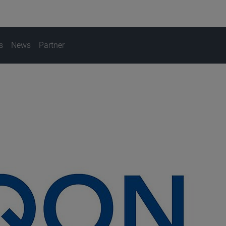
s
News
Partner