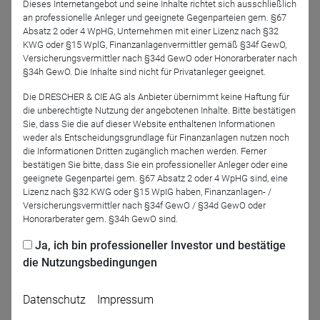
Dieses Internetangebot und seine Inhalte richtet sich ausschließlich
an professionelle Anleger und geeignete Gegenparteien gem. §67
Passende Lösungsansätze für Kunden- und
Absatz 2 oder 4 WpHG, Unternehmen mit einer Lizenz nach §32
Anlagebedürfnisse finden.
KWG oder §15 WplG, Finanzanlagenvermittler gemäß §34f GewO,
Versicherungsvermittler nach §34d GewO oder Honorarberater nach
IDD-Lerninhalte
§34h GewO. Die Inhalte sind nicht für Privatanleger geeignet.
Konzepte und Produkte für das Einmalbeitrags- und
Die DRESCHER & CIE AG als Anbieter übernimmt keine Haftung für
die unberechtigte Nutzung der angebotenen Inhalte. Bitte bestätigen
Wiederanlagegeschäft.
Sie, dass Sie die auf dieser Website enthaltenen Informationen
weder als Entscheidungsgrundlage für Finanzanlagen nutzen noch
die Informationen Dritten zugänglich machen werden. Ferner
bestätigen Sie bitte, dass Sie ein professioneller Anleger oder eine
geeignete Gegenpartei gem. §67 Absatz 2 oder 4 WpHG sind, eine
Jetzt für das Partner-Webinar anmelden
Lizenz nach §32 KWG oder §15 WpIG haben, Finanzanlagen- /
Versicherungsvermittler nach §34f GewO / §34d GewO oder
Honorarberater gem. §34h GewO sind.
Zurück
Ja, ich bin professioneller Investor und bestätige
die Nutzungsbedingungen
Datenschutz
Impressum