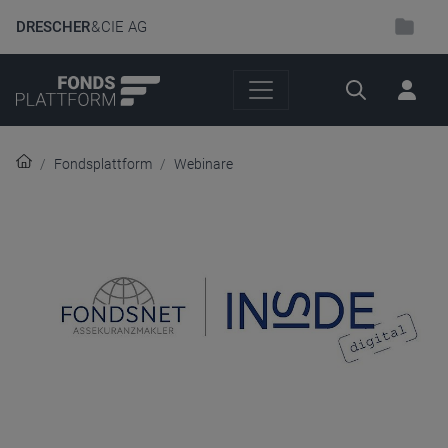
DRESCHER
& CIE AG
Suche
Fondsplattform
Webinare