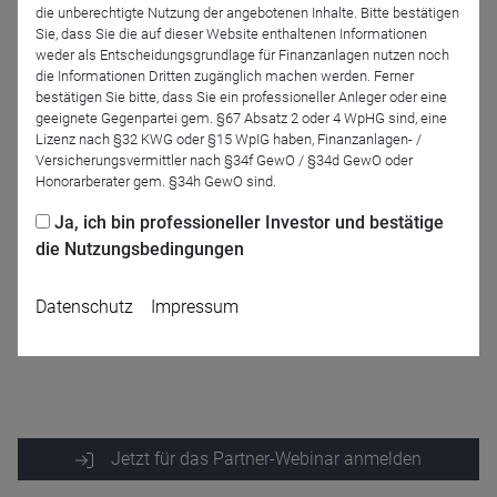
die unberechtigte Nutzung der angebotenen Inhalte. Bitte bestätigen
Das Webinar findet in englischer Sprache statt.
Sie, dass Sie die auf dieser Website enthaltenen Informationen
weder als Entscheidungsgrundlage für Finanzanlagen nutzen noch
die Informationen Dritten zugänglich machen werden. Ferner
Referenten
bestätigen Sie bitte, dass Sie ein professioneller Anleger oder eine
geeignete Gegenpartei gem. §67 Absatz 2 oder 4 WpHG sind, eine
Lizenz nach §32 KWG oder §15 WpIG haben, Finanzanlagen- /
Versicherungsvermittler nach §34f GewO / §34d GewO oder
Honorarberater gem. §34h GewO sind.
Ja, ich bin professioneller Investor und bestätige
die Nutzungsbedingungen
Datenschutz
Impressum
Kevin Daly
Leo Morawiecki
abrdn Investments
abrdn Investments
Deutschland AG
Deutschland AG
Jetzt für das Partner-Webinar anmelden