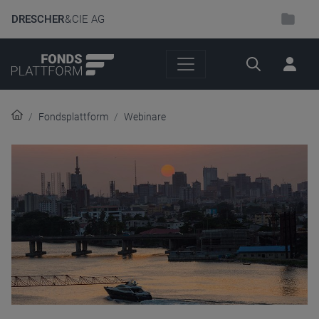
DRESCHER
& CIE AG
Suche
Fondsplattform
Webinare