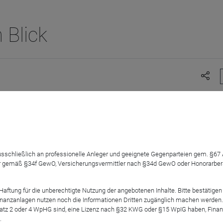
 Blick
 ausschließlich an professionelle Anleger und geeignete Gegenparteien gem. §6
 gemäß §34f GewO, Versicherungsvermittler nach §34d GewO oder Honorarberate
Erträge und welche Bemessensgrundlagen Fondsanleger versteue
veau beim neuen Gesetz eine große Rolle, vor allem in Bezug auf
tung für die unberechtigte Nutzung der angebotenen Inhalte. Bitte bestätigen 
ger aufgrund der Niedrigzinsphase keine oder kaum steuerpflich
anzanlagen nutzen noch die Informationen Dritten zugänglich machen werden. Fe
atz 2 oder 4 WpHG sind, eine Lizenz nach §32 KWG oder §15 WpIG haben, Finan
 sich das jedoch erstmals für die Vorabpauschalenermittlung 
.