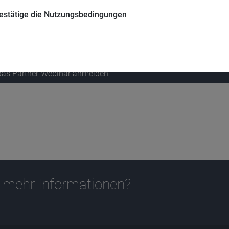
en auslösen. Sauren-Vorstand und Steuerexperte Andreas Beys 
uch die Teilfreistellungsregelung zukünftig wieder stärker bei d
 bestätige die Nutzungsbedingungen
 das Partner-Webinar anmelden
 mehr Informationen?