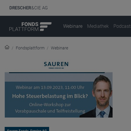
DRESCHER
& CIE AG
Webinare
Mediathek
Podcast
Fondsplattform
Webinare