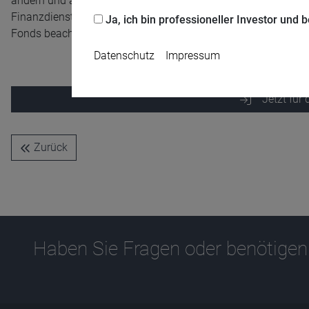
ändern und auf Anlegerebene erstmals größere Steuerzahlung
Finanzdienstleistern einen Überblick und zeigt auf, weshalb a
Ja, ich bin professioneller Investor und
Fonds beachtet werden sollte.
Datenschutz
Impressum
Jetzt für
Zurück
Name
CPref
Anbieter
D&C
Zweck
Ablauf
1 Jahr
Haben Sie Fragen oder benötigen