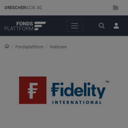
DRESCHER
& CIE AG
Suche
Fondsplattform
Webinare