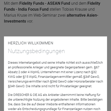
Mit dem
Fidelity Funds - ASEAN Fund
und dem
Fidelity
Funds - India Focus Fund
stellen Tobias Krause und
Marius Kruse im Web-Seminar zwei
alternative Asien-
Investments
vor.
Neben einer generellen Einschätzung zur Entwicklung
HERZLICH WILLKOMMEN
dieser Märkte beantworten sie folgende Fragen rund um
Nutzungsbedingungen
die beiden Produkte:
Dieses Internetangebot und seine Inhalte richtet sich ausschließlich
an professionelle Anleger und geeignete Gegenparteien gem. §67
Was sind die strukturellen Treiber dieser Regionen?
Absatz 2 oder 4 WpHG, Unternehmen mit einer Lizenz nach §32
Wie stark korrelieren diese Märkte speziell mit China
KWG oder §15 WplG, Finanzanlagenvermittler gemäß §34f GewO,
sowie anderen Schwellenländer-Investments?
Versicherungsvermittler nach §34d GewO oder Honorarberater nach
§34h GewO. Die Inhalte sind nicht für Privatanleger geeignet.
Sind die momentanen Bewertungen für Indien noch
gerechtfertigt?
Die DRESCHER & CIE AG als Anbieter übernimmt keine Haftung für
die unberechtigte Nutzung der angebotenen Inhalte. Bitte bestätigen
Sie, dass Sie die auf dieser Website enthaltenen Informationen
Referenten
weder als Entscheidungsgrundlage für Finanzanlagen nutzen noch