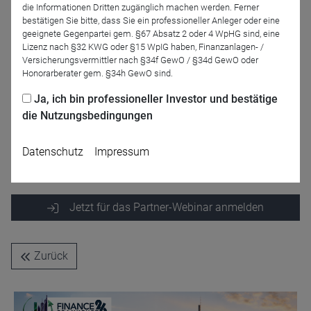
die Informationen Dritten zugänglich machen werden. Ferner
bestätigen Sie bitte, dass Sie ein professioneller Anleger oder eine
geeignete Gegenpartei gem. §67 Absatz 2 oder 4 WpHG sind, eine
Lizenz nach §32 KWG oder §15 WpIG haben, Finanzanlagen- /
Versicherungsvermittler nach §34f GewO / §34d GewO oder
Honorarberater gem. §34h GewO sind.
Ja, ich bin professioneller Investor und bestätige
die Nutzungsbedingungen
Tobias Krause
Marius Kruse
Fidelity International
Fidelity International
Datenschutz
Impressum
Jetzt für das Partner-Webinar anmelden
Zurück
Name
CPref
Anbieter
D&C
Zweck