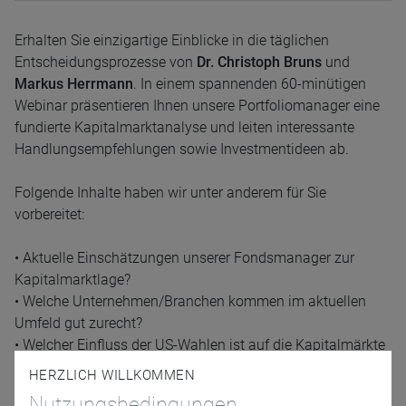
Erhalten Sie einzigartige Einblicke in die täglichen
Entscheidungsprozesse von
Dr. Christoph Bruns
und
Markus Herrmann
. In einem spannenden 60-minütigen
Webinar präsentieren Ihnen unsere Portfoliomanager eine
fundierte Kapitalmarktanalyse und leiten interessante
Handlungsempfehlungen sowie Investmentideen ab.
Folgende Inhalte haben wir unter anderem für Sie
vorbereitet:
• Aktuelle Einschätzungen unserer Fondsmanager zur
Kapitalmarktlage?
• Welche Unternehmen/Branchen kommen im aktuellen
Umfeld gut zurecht?
• Welcher Einfluss der US-Wahlen ist auf die Kapitalmärkte
zu erwarten?
HERZLICH WILLKOMMEN
• Was sind die aktuellen Treiber und Hauptthemen?
Nutzungsbedingungen