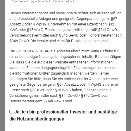
• Wie steht es um die gestartete Dynamik bei europäischen
Small und Mid Caps?
Dieses Internetangebot und seine Inhalte richtet sich ausschließlich
• Welche langfristigen Effekte haben Aktienrückkäufe und
an professionelle Anleger und geeignete Gegenparteien gem. §67
Dividendenzahlungen?
Absatz 2 oder 4 WpHG, Unternehmen mit einer Lizenz nach §32
KWG oder §15 WplG, Finanzanlagenvermittler gemäß §34f GewO,
Versicherungsvermittler nach §34d GewO oder Honorarberater nach
Zum Ende unserer Konferenz stehen Ihnen unsere
§34h GewO. Die Inhalte sind nicht für Privatanleger geeignet.
Referenten wie gewohnt für eine
Frage-Antwort-Runde
zur
Verfügung. Seien Sie Teil unseres LOYS-
Die DRESCHER & CIE AG als Anbieter übernimmt keine Haftung für
die unberechtigte Nutzung der angebotenen Inhalte. Bitte bestätigen
Fondsmanagerdialogs und nutzen Sie die Gelegenheit, Ihr
Sie, dass Sie die auf dieser Website enthaltenen Informationen
Verständnis für die Dynamik der Finanzmärkte zu vertiefen.
weder als Entscheidungsgrundlage für Finanzanlagen nutzen noch
Wir freuen uns auf Ihre Teilnahme!
die Informationen Dritten zugänglich machen werden. Ferner
bestätigen Sie bitte, dass Sie ein professioneller Anleger oder eine
geeignete Gegenpartei gem. §67 Absatz 2 oder 4 WpHG sind, eine
Referenten
Lizenz nach §32 KWG oder §15 WpIG haben, Finanzanlagen- /
Versicherungsvermittler nach §34f GewO / §34d GewO oder
Honorarberater gem. §34h GewO sind.
Ja, ich bin professioneller Investor und bestätige
Dr. Christoph Bruns
Markus Herrmann
LOYS AG
LOYS AG
die Nutzungsbedingungen