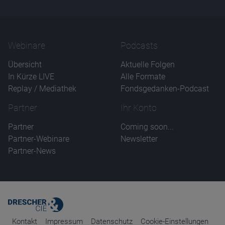
Name
CPref
Anbieter
D&C
Zweck
Webinare
Podcasts
Ablauf
1 Jahr
Übersicht
Aktuelle Folgen
In Kürze LIVE
Alle Formate
Replay / Mediathek
Fondsgedanken-Podcast
Partner
Ihr Konto
Partner
Coming soon...
Partner-Webinare
Newsletter
Partner-News
Kontakt
Impressum
Datenschutz
Cookie-Einstellungen