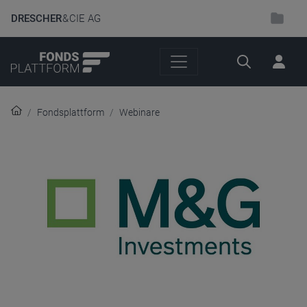
DRESCHER
& CIE AG
Suche
Fondsplattform
Webinare