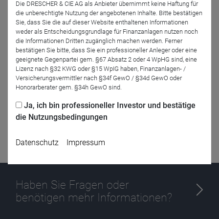
Die DRESCHER & CIE AG als Anbieter übernimmt keine Haftung für
die unberechtigte Nutzung der angebotenen Inhalte. Bitte bestätigen
Sie, dass Sie die auf dieser Website enthaltenen Informationen
weder als Entscheidungsgrundlage für Finanzanlagen nutzen noch
Zurück
die Informationen Dritten zugänglich machen werden. Ferner
bestätigen Sie bitte, dass Sie ein professioneller Anleger oder eine
geeignete Gegenpartei gem. §67 Absatz 2 oder 4 WpHG sind, eine
Lizenz nach §32 KWG oder §15 WpIG haben, Finanzanlagen- /
Versicherungsvermittler nach §34f GewO / §34d GewO oder
Honorarberater gem. §34h GewO sind.
Ja, ich bin professioneller Investor und bestätige
die Nutzungsbedingungen
Datenschutz
Impressum
Haben Sie Fragen oder
benötigen mehr Informationen?