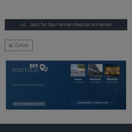
Name
CPref
Jetzt für das Partner-Webinar anmelden
Anbieter
D&C
Zweck
Ablauf
1 Jahr
Zurück