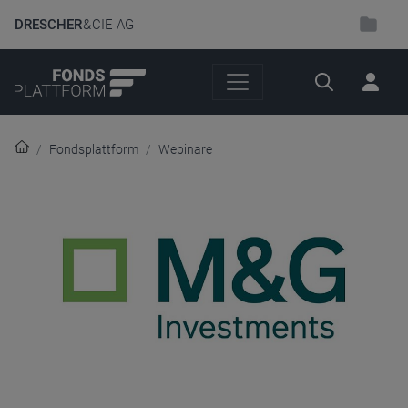
DRESCHER
& CIE AG
Suche
Fondsplattform
Webinare