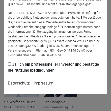
Strategien für das Jahr 2023
heraus.
§34h GewO. Die Inhalte sind nicht für Privatanleger geeignet.
Die DRESCHER & CIE AG als Anbieter übernimmt keine Haftung für
Die Veranstaltung ist auf Deutsch.
die unberechtigte Nutzung der angebotenen Inhalte. Bitte bestätigen
Sie, dass Sie die auf dieser Website enthaltenen Informationen
weder als Entscheidungsgrundlage für Finanzanlagen nutzen noch
Für die Teilnahme erhalten Sie
einen CPD-Punkt
. Sie
die Informationen Dritten zugänglich machen werden. Ferner
erhalten Ihre Teilnahmebescheinigung automatisch ein bis
bestätigen Sie bitte, dass Sie ein professioneller Anleger oder eine
zwei Tage nach der Veranstaltung
geeignete Gegenpartei gem. §67 Absatz 2 oder 4 WpHG sind, eine
Lizenz nach §32 KWG oder §15 WpIG haben, Finanzanlagen- /
Versicherungsvermittler nach §34f GewO / §34d GewO oder
Referenten
Honorarberater gem. §34h GewO sind.
Ja, ich bin professioneller Investor und bestätige
die Nutzungsbedingungen
Datenschutz
Impressum
Dr. Wolfgang Bauer
Ivan Domjanic
M&G Luxembourg S.A.
M&G Luxembourg S.A.