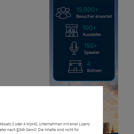
7 Absatz 2 oder 4 WpHG, Unternehmen mit einer Lizenz
r nach §34h GewO. Die Inhalte sind nicht für
Anmelden