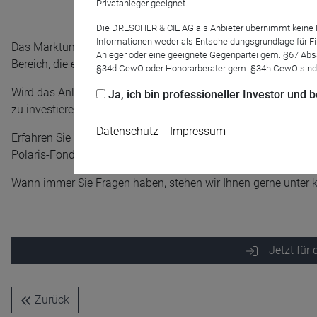
Privatanleger geeignet.
Die DRESCHER & CIE AG als Anbieter übernimmt keine Haf
Informationen weder als Entscheidungsgrundlage für Fin
Das Marktumfeld hat sich durch die rasante Zinswende stark
Anleger oder eine geeignete Gegenpartei gem. §67 Abs
Bereich, die es jetzt zu nutzen gilt.
§34d GewO oder Honorarberater gem. §34h GewO sind
Wird das Anleihen-Comeback von Dauer sein, wie verkraften Akt
Ja, ich bin professioneller Investor und
zu investieren?
Datenschutz
Impressum
Erfahren Sie von den Fondsmanagern Peter Rieth und Nils Bos
Polaris-Fondsfamilie sich auf das veränderte Marktumfeld ein
Wann immer Sie Fragen haben, stehen wir Ihnen gerne unter
Name
CPref
Jetzt für
Anbieter
D&C
Zweck
Ablauf
1 Jahr
Zurück