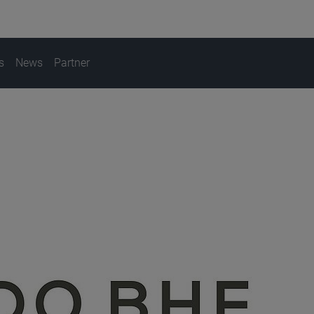
s
News
Partner