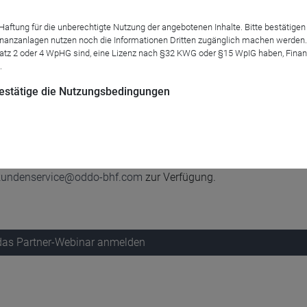
tung für die unberechtigte Nutzung der angebotenen Inhalte. Bitte bestätigen 
anzanlagen nutzen noch die Informationen Dritten zugänglich machen werden. Fe
 geändert. Durch die höheren Zinsen ergeben sich Chancen im An
atz 2 oder 4 WpHG sind, eine Lizenz nach §32 KWG oder §15 WpIG haben, Finan
.
ien die hohen Zinsen und in welche Titel lohnt es sich weiterhi
 bestätige die Nutzungsbedingungen
se Parra, wie die defensive und die offensive Variante unserer
gestellt haben.
kundenservice@oddo-bhf.com
zur Verfügung.
 das Partner-Webinar anmelden