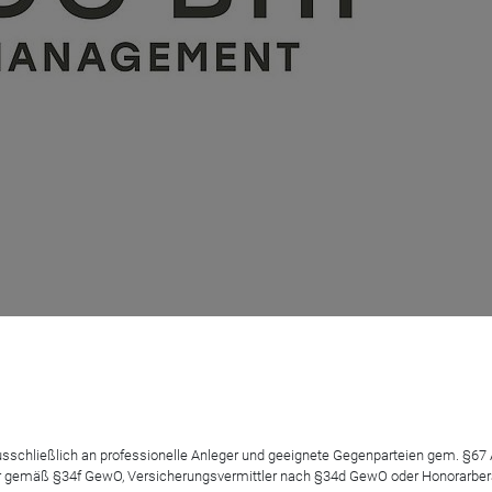
ZINSUMFELD
 ausschließlich an professionelle Anleger und geeignete Gegenparteien gem. §6
 gemäß §34f GewO, Versicherungsvermittler nach §34d GewO oder Honorarberate