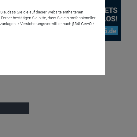
Sie, dass Sie die auf dieser Website enthaltenen
rner bestätigen Sie bitte, dass Sie ein professioneller
leihen-
zanlagen- / Versicherungsvermittler nach §34f GewO /
n langfristig
 ODDO BHF