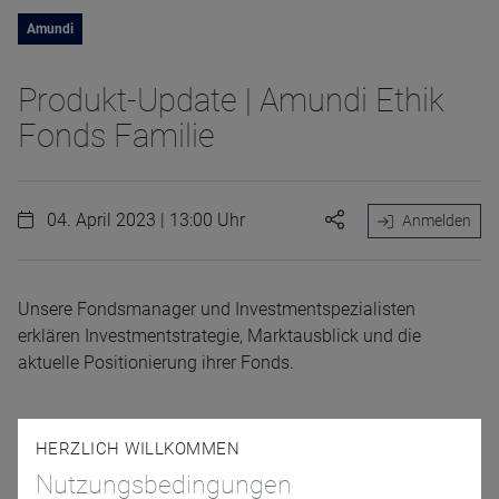
Amundi
Produkt-Update | Amundi Ethik
Fonds Familie
04. April 2023 | 13:00 Uhr
Anmelden
Unsere Fondsmanager und Investmentspezialisten
erklären Investmentstrategie, Marktausblick und die
aktuelle Positionierung ihrer Fonds.
HERZLICH WILLKOMMEN
Referenten
Nutzungsbedingungen