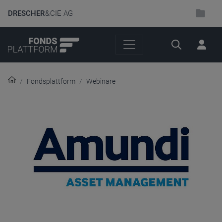
DRESCHER
& CIE AG
Suche
Fondsplattform
Webinare