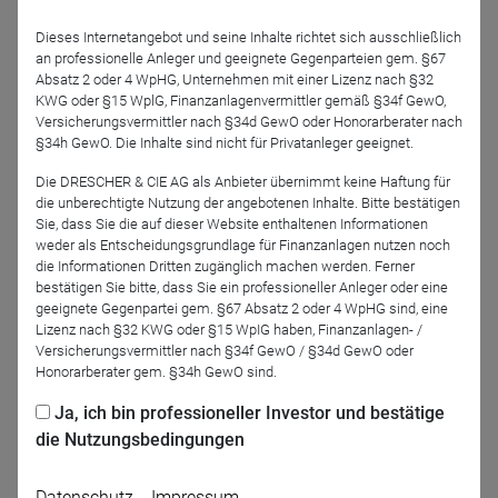
Dieses Internetangebot und seine Inhalte richtet sich ausschließlich
an professionelle Anleger und geeignete Gegenparteien gem. §67
Absatz 2 oder 4 WpHG, Unternehmen mit einer Lizenz nach §32
KWG oder §15 WplG, Finanzanlagenvermittler gemäß §34f GewO,
Versicherungsvermittler nach §34d GewO oder Honorarberater nach
§34h GewO. Die Inhalte sind nicht für Privatanleger geeignet.
Die DRESCHER & CIE AG als Anbieter übernimmt keine Haftung für
Jörg Moshuber
die unberechtigte Nutzung der angebotenen Inhalte. Bitte bestätigen
Amundi Deutschland
Sie, dass Sie die auf dieser Website enthaltenen Informationen
GmbH
weder als Entscheidungsgrundlage für Finanzanlagen nutzen noch
die Informationen Dritten zugänglich machen werden. Ferner
bestätigen Sie bitte, dass Sie ein professioneller Anleger oder eine
geeignete Gegenpartei gem. §67 Absatz 2 oder 4 WpHG sind, eine
Lizenz nach §32 KWG oder §15 WpIG haben, Finanzanlagen- /
Jetzt für das Partner-Webinar anmelden
Versicherungsvermittler nach §34f GewO / §34d GewO oder
Honorarberater gem. §34h GewO sind.
Ja, ich bin professioneller Investor und bestätige
Zurück
die Nutzungsbedingungen
Datenschutz
Impressum