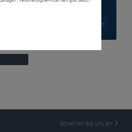
zanlagen- / Versicherungsvermittler nach §34f GewO /
g ihrer Fonds.
Sprechen Sie uns an