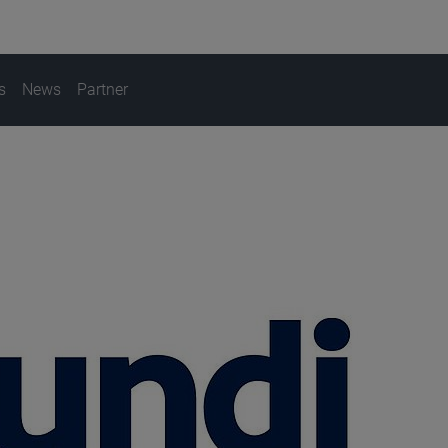
s
News
Partner