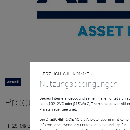
HERZLICH WILLKOMMEN
Nutzungsbedingungen
Amundi
Produkt-Update | KBI Wa
Dieses Internetangebot und seine Inhalte richtet sich
nach §32 KWG oder §15 WplG, Finanzanlagenvermittler
Privatanleger geeignet.
Die DRESCHER & CIE AG als Anbieter übernimmt keine Haf
Informationen weder als Entscheidungsgrundlage für Fin
28. März 2023 | 13:00 Uhr