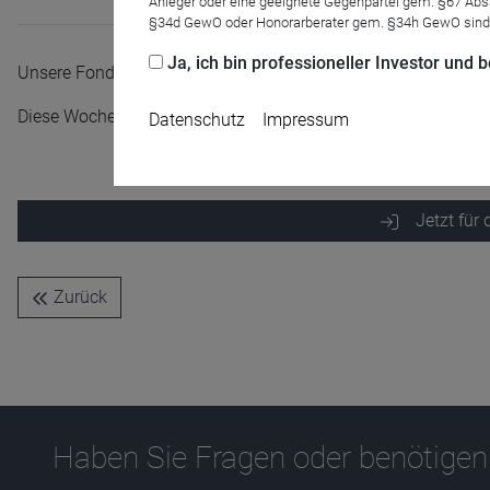
Anleger oder eine geeignete Gegenpartei gem. §67 Abs
§34d GewO oder Honorarberater gem. §34h GewO sind
Ja, ich bin professioneller Investor und
Unsere Fondsmanager und Investmentspezialisten erklären Inv
Diese Woche: Der KBI Water Fonds
Datenschutz
Impressum
Jetzt für
Name
CPref
Zurück
Anbieter
D&C
Zweck
Ablauf
1 Jahr
Haben Sie Fragen oder benötigen