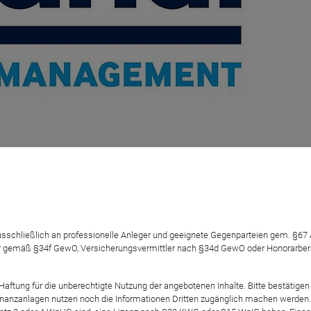
ter Fonds
 ausschließlich an professionelle Anleger und geeignete Gegenparteien gem. §6
 gemäß §34f GewO, Versicherungsvermittler nach §34d GewO oder Honorarberate
tung für die unberechtigte Nutzung der angebotenen Inhalte. Bitte bestätigen 
anzanlagen nutzen noch die Informationen Dritten zugänglich machen werden. Fe