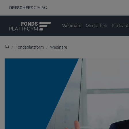
DRESCHER
& CIE AG
Webinare
Mediathek
Podcast
Fondsplattform
Webinare