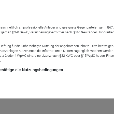
 ausschließlich an professionelle Anleger und geeignete Gegenparteien gem. §6
ine Einschätzung der makroökonomischen Ereignisse. Dabei berüc
 gemäß §34f GewO, Versicherungsvermittler nach §34d GewO oder Honorarberate
arch-Teams von Fidelity.
tung für die unberechtigte Nutzung der angebotenen Inhalte. Bitte bestätigen 
anzanlagen nutzen noch die Informationen Dritten zugänglich machen werden. Fe
atisch für alle Termine bis zum Jahresende an
. Sollten Sie ei
atz 2 oder 4 WpHG sind, eine Lizenz nach §32 KWG oder §15 WpIG haben, Finan
.
3
e weiteren R
Web-Seminare.
 bestätige die Nutzungsbedingungen