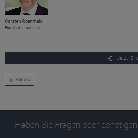
Name
CPref
Anbieter
D&C
Zweck
Carsten Roemheld
Ablauf
1 Jahr
Fidelity International
Jetzt für
Zurück
Haben Sie Fragen oder benötigen