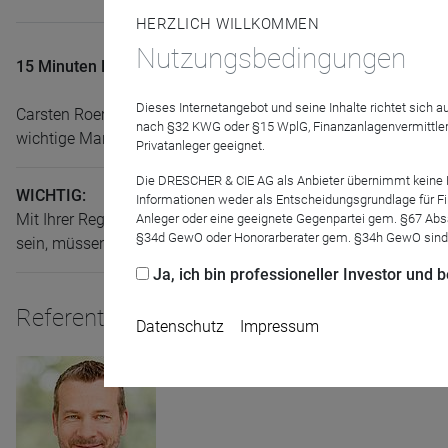
HERZLICH WILLKOMMEN
Nutzungsbedingungen
15 Minuten Kapitalmarkt
- kompakt und informativ.
Dieses Internetangebot und seine Inhalte richtet sich
Carsten Roemheld, Kapitalmarktstratege bei Fidelity, gibt se
nach §32 KWG oder §15 WplG, Finanzanlagenvermittler
wichtige Marktbeobachtungen und Erkenntnisse aus den Rese
Privatanleger geeignet.
Die DRESCHER & CIE AG als Anbieter übernimmt keine Haf
WICHTIG:
Informationen weder als Entscheidungsgrundlage für Fin
Mit Ihrer Registrierung auf dieser Seite
melden Sie sich
autom
Anleger oder eine geeignete Gegenpartei gem. §67 Abs
§34d GewO oder Honorarberater gem. §34h GewO sind
sein, müssen Sie nichts weiter tun. Ihre Anmeldung gilt für all
Ja, ich bin professioneller Investor und
Referenten
Datenschutz
Impressum