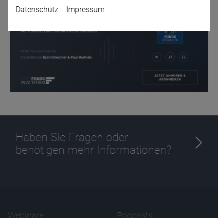
Datenschutz
Impressum
Name
CPref
Anbieter
D&C
Zweck
Ablauf
1 Jahr
Haben Sie Fragen oder
benötigen mehr Informationen?
Webinare
Podcasts