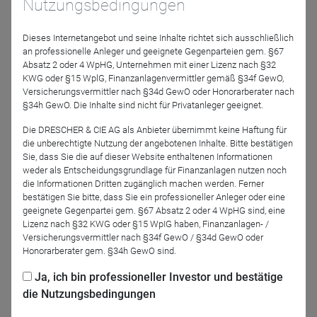
Nutzungsbedingungen
Finanzmärkte ergeben? Was bedeutet ein Sieg der
Demokraten oder Republikaner für Investoren? Und worauf
Dieses Internetangebot und seine Inhalte richtet sich ausschließlich
muss sich Europa und die europäische Wirtschaft
an professionelle Anleger und geeignete Gegenparteien gem. §67
Absatz 2 oder 4 WpHG, Unternehmen mit einer Lizenz nach §32
einstellen?
KWG oder §15 WplG, Finanzanlagenvermittler gemäß §34f GewO,
Versicherungsvermittler nach §34d GewO oder Honorarberater nach
Bei der
Amundi Investment Konferenz – der
§34h GewO. Die Inhalte sind nicht für Privatanleger geeignet.
Expertenkonferenz für Berater, Investoren und Analysten
– analysieren wir die aktuellen Entwicklungen im US-
Die DRESCHER & CIE AG als Anbieter übernimmt keine Haftung für
die unberechtigte Nutzung der angebotenen Inhalte. Bitte bestätigen
Wahlkampf und blicken auf die Zeit danach. Profitieren Sie
Sie, dass Sie die auf dieser Website enthaltenen Informationen
von 120 Minuten geballtem Programm mit Prognosen,
weder als Entscheidungsgrundlage für Finanzanlagen nutzen noch
Analysen und wichtigen Impulsen!
die Informationen Dritten zugänglich machen werden. Ferner
bestätigen Sie bitte, dass Sie ein professioneller Anleger oder eine
geeignete Gegenpartei gem. §67 Absatz 2 oder 4 WpHG sind, eine
Lizenz nach §32 KWG oder §15 WpIG haben, Finanzanlagen- /
Versicherungsvermittler nach §34f GewO / §34d GewO oder
Jetzt für das Partner-Webinar anmelden
Honorarberater gem. §34h GewO sind.
Ja, ich bin professioneller Investor und bestätige
die Nutzungsbedingungen
Zurück