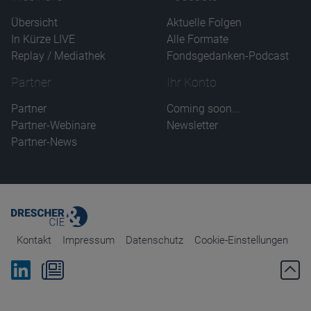
Übersicht
Aktuelle Folgen
In Kürze LIVE
Alle Formate
Replay / Mediathek
Fondsgedanken-Podcast
Partner
Ihr Konto
Partner
Coming soon...
Partner-Webinare
Newsletter
Partner-News
Kontakt
Impressum
Datenschutz
Cookie-Einstellungen
Bei Linkedin folgen
Zum Newsletter anmelden