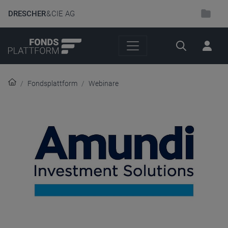
DRESCHER
& CIE AG
Suche
Fondsplattform
Webinare