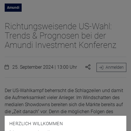
Amundi
Richtungsweisende US-Wahl:
Trends & Prognosen bei der
Amundi Investment Konferenz
25. September 2024 | 13:00 Uhr
Anmelden
Der US-Wahlkampf beherrscht die Schlagzeilen und damit
die Aufmerksamkeit vieler Anleger. Im Windschatten des
medialen Showdowns bereiten sich die Märkte bereits auf
die „Zeit danach” vor. Denn die möglichen Folgen des
Wahlausgangs werden in jedem Fall weitreichend sein.
HERZLICH WILLKOMMEN
Welche Auswirkungen könnten sich für die globalen