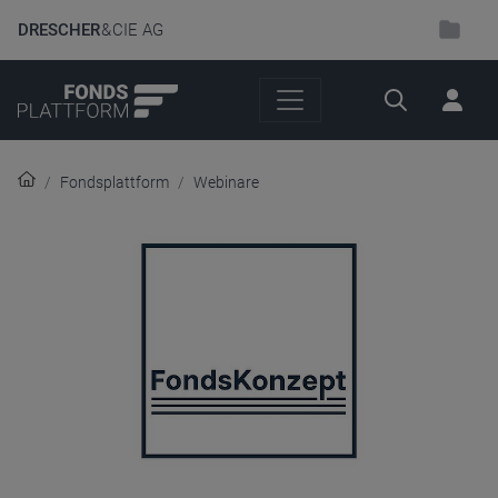
DRESCHER
& CIE AG
Suche
Fondsplattform
Webinare