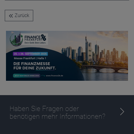
Name
CPref
Anbieter
D&C
Zurück
Zweck
Ablauf
1 Jahr
Haben Sie Fragen oder
benötigen mehr Informationen?