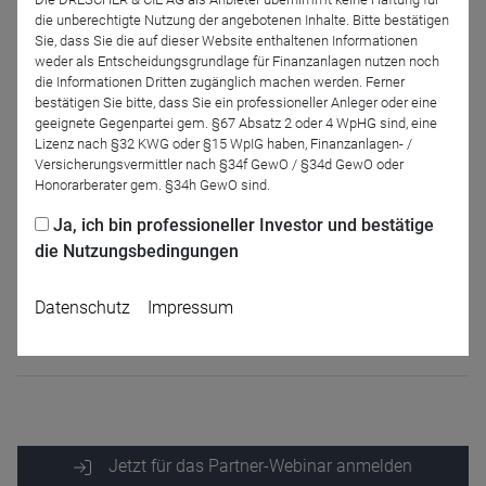
Zukauf oder Verkauf sind keine weiteren
die unberechtigte Nutzung der angebotenen Inhalte. Bitte bestätigen
Beratungsdokumentationen notwendig. Die Strategien der
Sie, dass Sie die auf dieser Website enthaltenen Informationen
WealthKonzept AG sind komplett in der IT-Infrastruktur der
weder als Entscheidungsgrundlage für Finanzanlagen nutzen noch
die Informationen Dritten zugänglich machen werden. Ferner
FondsKonzept eingebunden und werden über das
bestätigen Sie bitte, dass Sie ein professioneller Anleger oder eine
smartMSC abgewickelt und selbstverständlich über die
geeignete Gegenpartei gem. §67 Absatz 2 oder 4 WpHG sind, eine
Endkundentools dem Kunden transparent dargestellt.
Lizenz nach §32 KWG oder §15 WpIG haben, Finanzanlagen- /
Gerne informieren wir Sie ab sofort in regelmäßig
Versicherungsvermittler nach §34f GewO / §34d GewO oder
Honorarberater gem. §34h GewO sind.
stattfindenden Sonderwebinaren zu den Vorteilen und
Abwicklungsdetails der WealthKonzept-Strategiedepots.
Ja, ich bin professioneller Investor und bestätige
Außerdem wird in jedem Webinar auch ein Advisor seine
die Nutzungsbedingungen
Strategien detailliert vorstellen und steht für Fragen zur
Verfügung. Seien Sie dabei - Wir freuen uns auf Ihre
Datenschutz
Impressum
Anmeldung! Ihr Team der FondsKonzept & WealthKonzept
AG
Jetzt für das Partner-Webinar anmelden